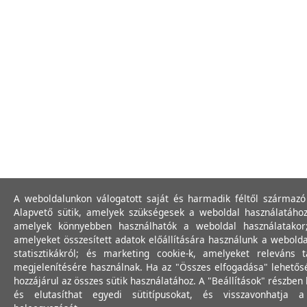
A weboldalunkon válogatott saját és harmadik féltől származó 
Alapvető sütik, amelyek szükségesek a weboldal használatához;
amelyek könnyebben használhatók a weboldal használatakor; 
amelyeket összesített adatok előállítására használunk a webolda
statisztikákról; és marketing cookie-k, amelyeket releváns
megjelenítésére használnak. Ha az "Összes elfogadása" lehetősé
hozzájárul az összes sütik használatához. A "Beállítások" részbe
és elutasíthat egyedi sütitípusokat, és visszavonhatja 