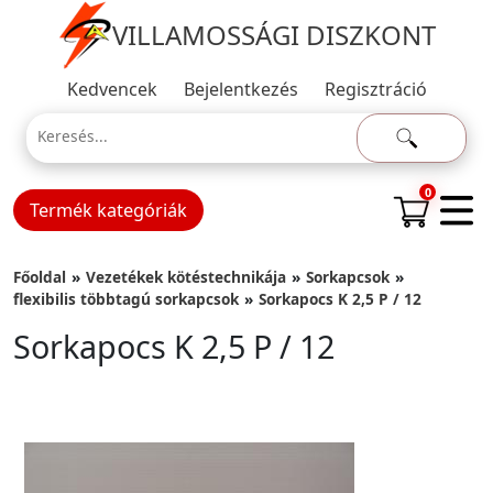
VILLAMOSSÁGI DISZKONT
Kedvencek
Bejelentkezés
Regisztráció
0
Termék kategóriák
Főoldal
Vezetékek kötéstechnikája
Sorkapcsok
flexibilis többtagú sorkapcsok
Sorkapocs K 2,5 P / 12
Sorkapocs K 2,5 P / 12