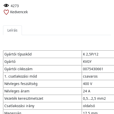
4273
Kedvencek
Leírás
Gyártói típuskód
K 2,5P/12
Gyártó
KVGY
Gyártói cikkszám
0075430661
1. csatlakozási mód
csavaros
Névleges feszültség
400 V
Névleges áram
24 A
Vezeték keresztmetszet
0,5...2,5 mm2
Csatlakozási irány
oldalsó
Magasság
17,5 mm