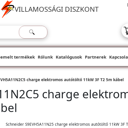
VILLAMOSSÁGI DISZKONT
iemelt termékek
Rólunk
Katalógusok
Partnerek
Kapcsola
EVH5A11N2C5 charge elektromos autótöltő 11kW 3F T2 5m kábel
1N2C5 charge elektrom
bel
Schneider S9EVH5A11N25 charge elektromos autótöltő 11kW 3F 