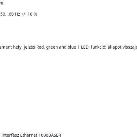
 m
 50...60 Hz +/- 10 %
nt helyi jelzés Red, green and blue 1 LED, funkció: állapot visszaj
i interfész Ethernet 1000BASE-T