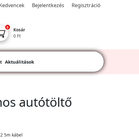
Kedvencek
Bejelentkezés
Regisztráció
0
Kosár
0 Ft
t
Aktuálitások
os autótöltő
T2 5m kábel