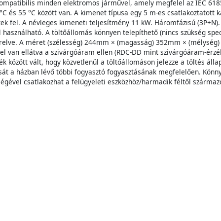
kompatibilis minden elektromos járművel, amely megfelel az IEC 6185
°C és 55 °C között van. A kimenet típusa egy 5 m-es csatlakoztatott k
tek fel. A névleges kimeneti teljesítmény 11 kW. Háromfázisú (3P+N).
l használható. A töltőállomás könnyen telepíthető (nincs szükség spec
erelve. A méret (szélesség) 244mm × (magasság) 352mm × (mélység)
el van ellátva a szivárgóáram ellen (RDC-DD mint szivárgóáram-érzék
ék között vált, hogy közvetlenül a töltőállomáson jelezze a töltés áll
ását a házban lévő többi fogyasztó fogyasztásának megfelelően. Könny
égével csatlakozhat a felügyeleti eszközhöz/harmadik féltől származó