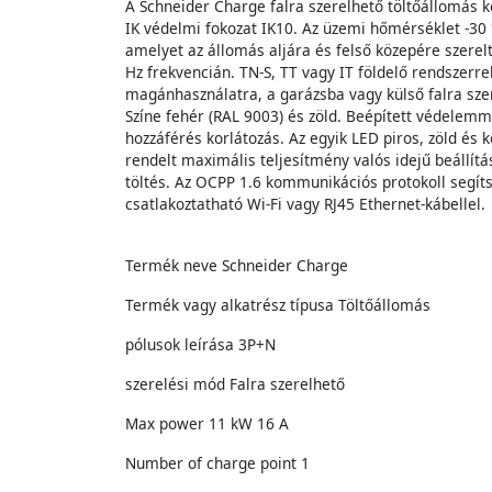
A Schneider Charge falra szerelhető töltőállomás 
IK védelmi fokozat IK10. Az üzemi hőmérséklet -30 
amelyet az állomás aljára és felső közepére szerel
Hz frekvencián. TN-S, TT vagy IT földelő rendszerre
magánhasználatra, a garázsba vagy külső falra sz
Színe fehér (RAL 9003) és zöld. Beépített védelemm
hozzáférés korlátozás. Az egyik LED piros, zöld és k
rendelt maximális teljesítmény valós idejű beállít
töltés. Az OCPP 1.6 kommunikációs protokoll segíts
csatlakoztatható Wi-Fi vagy RJ45 Ethernet-kábellel.
Termék neve Schneider Charge
Termék vagy alkatrész típusa Töltőállomás
pólusok leírása 3P+N
szerelési mód Falra szerelhető
Max power 11 kW 16 A
Number of charge point 1