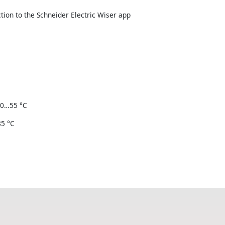
ion to the Schneider Electric Wiser app
30…55 °C
85 °C