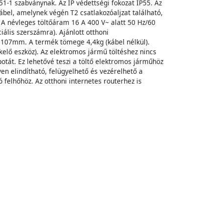
1-1 szabványnak. Az IP védettségi fokozat IP55. Az
ábel, amelynek végén T2 csatlakozóaljzat található,
 A névleges töltőáram 16 A 400 V~ alatt 50 Hz/60
iális szerszámra). Ajánlott otthoni
 107mm. A termék tömege 4,4kg (kábel nélkül).
elő eszköz). Az elektromos jármű töltéshez nincs
apotát. Ez lehetővé teszi a töltő elektromos járműhöz
en elindítható, felügyelhető és vezérelhető a
 felhőhöz. Az otthoni internetes routerhez is