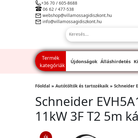
+36 70 / 605-8688
06 62 / 477-538
webshop@villamossagidiszkont.hu
info@villamossagidiszkont.hu
Termék
Újdonságok
Álláshirdetés
K
kategóriák
Főoldal
Autótöltők és tartozékaik
Schneider 
Schneider EVH5A1
11kW 3F T2 5m ká
Új