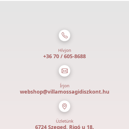
Hívjon
+36 70 / 605-8688
Írjon
webshop@villamossagidiszkont.hu
Üzletünk
6724 Szeged, Rigó u 18.