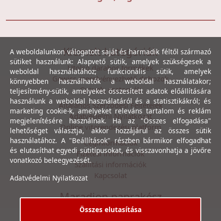
Kiemelt kategóriák
A weboldalunkon válogatott saját és harmadik féltől származó
sütiket használunk: Alapvető sütik, amelyek szükségesek a
Utolsó darabos termékek
weboldal használatához; funkcionális sütik, amelyek
Gewiss szerelvényezhető dobozok
könnyebben használhatók a weboldal használatakor;
Csövek, csatornák
teljesítmény-sütik, amelyeket összesített adatok előállítására
használunk a weboldal használatáról és a statisztikákról; és
Általános Szerződési Feltételek
marketing cookie-k, amelyeket releváns tartalom és reklám
Adatvédelmi Nyilatkozat
megjelenítésére használnak. Ha az "Összes elfogadása"
Online vitarendezési platform
lehetőséget választja, akkor hozzájárul az összes sütik
használatához. A "Beállítások" részben bármikor elfogadhat
Céginformációk
és elutasíthat egyedi sütitípusokat, és visszavonhatja a jövőre
Fizetési információk
vonatkozó beleegyezését.
Szállítási információk
Kapcsolat
Adatvédelmi Nyilatkozat
Maradjon naprakész
Összes elutasítása
Íratkozzon fel hírlevelünkre, hogy első kézből