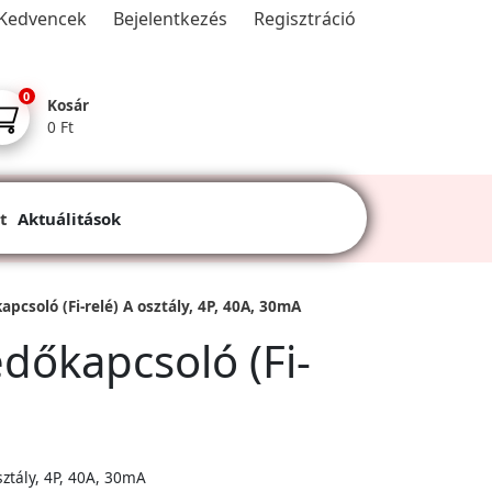
Kedvencek
Bejelentkezés
Regisztráció
0
Kosár
0 Ft
t
Aktuálitások
soló (Fi-relé) A osztály, 4P, 40A, 30mA
őkapcsoló (Fi-
ztály, 4P, 40A, 30mA