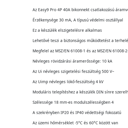
Az Easy9 Pro 4P 40A bikonnekt csatlakozású áramvé
Érzékenysége 30 mA, A típusú védelmi osztállyal
Ez a készülék elszigetelésre alkalmas
Lehetővé teszi a biztonságos működtetést a terhel
Megfelel az MSZ/EN 61008-1 és az MSZ/EN 61008-2
Névleges rövidzárási áramerőssége: 10 kA
Az Ui névleges szigetelési feszültség 500 V~
Az Uimp névleges lökő-feszültség 4 kV
Moduláris telepítéshez a készülék DIN sínre szerel
Szélessége 18 mm-es modulszélességben 4
A szekrényben IP20 és IP40 védettségi fokozatú
Az üzemi hőmérséklet -5°C és 60°C között van