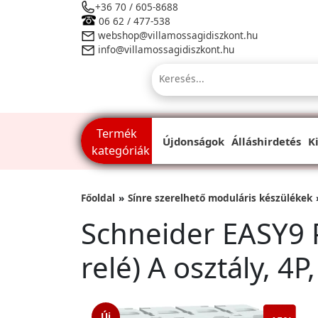
+36 70 / 605-8688
06 62 / 477-538
webshop@villamossagidiszkont.hu
info@villamossagidiszkont.hu
Termék
Újdonságok
Álláshirdetés
K
kategóriák
Főoldal
Sínre szerelhető moduláris készülékek
Schneider EASY9 
relé) A osztály, 4
Új