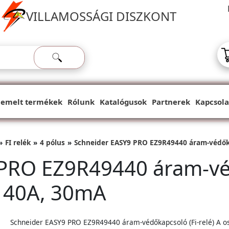
VILLAMOSSÁGI DISZKONT
iemelt termékek
Rólunk
Katalógusok
Partnerek
Kapcsola
FI relék
4 pólus
Schneider EASY9 PRO EZ9R49440 áram-védőkapc
PRO EZ9R49440 áram-véd
P, 40A, 30mA
Schneider EASY9 PRO EZ9R49440 áram-védőkapcsoló (Fi-relé) A os