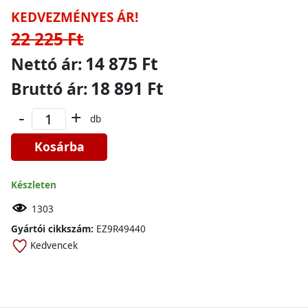
KEDVEZMÉNYES ÁR!
22 225 Ft
14 875 Ft
Nettó ár:
18 891 Ft
Bruttó ár:
-
+
db
Kosárba
Készleten
1303
Gyártói cikkszám:
EZ9R49440
Kedvencek