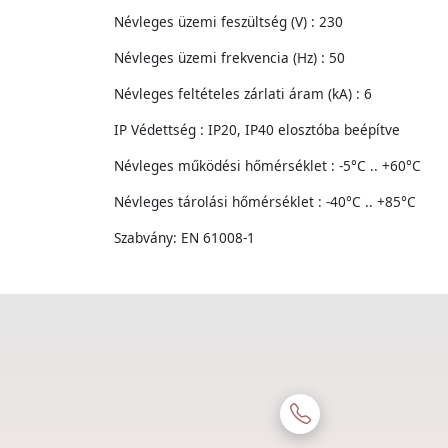
Névleges üzemi feszültség (V) : 230
Névleges üzemi frekvencia (Hz) : 50
Névleges feltételes zárlati áram (kA) : 6
IP Védettség : IP20, IP40 elosztóba beépítve
Névleges működési hőmérséklet : -5°C .. +60°C
Névleges tárolási hőmérséklet : -40°C .. +85°C
Szabvány: EN 61008-1