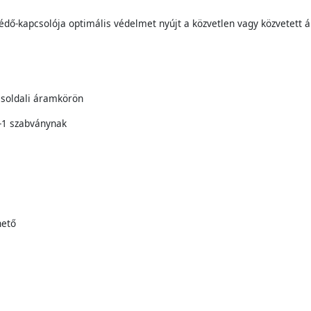
dő-kapcsolója optimális védelmet nyújt a közvetlen vagy közvetett 
ésoldali áramkörön
-1 szabványnak
hető