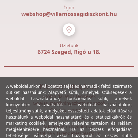
Írjon
webshop@villamossagidiszkont.hu
Üzletünk
6724 Szeged, Rigó u 18.
Kiemelt kategóriák
A weboldalunkon válogatott saját és harmadik féltől származó
sütiket használunk: Alapvető sütik, amelyek szükségesek a
Utolsó darabos termékek
weboldal használatához; funkcionális sütik, amelyek
Gewiss szerelvényezhető dobozok
könnyebben használhatók a weboldal használatakor;
Csövek, csatornák
teljesítmény-sütik, amelyeket összesített adatok előállítására
használunk a weboldal használatáról és a statisztikákról; és
Általános Szerződési Feltételek
marketing cookie-k, amelyeket releváns tartalom és reklám
Adatvédelmi Nyilatkozat
megjelenítésére használnak. Ha az "Összes elfogadása"
Online vitarendezési platform
lehetőséget választja, akkor hozzájárul az összes sütik