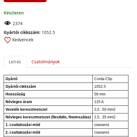
Készleten
2374
Gyártói cikkszám:
1052.5
Kedvencek
Leírás
Csatolmányok
Gyártó
Conta-Clip
Gyártói cikkszám
1052.5
Hosszúság
58 mm
Névleges áram
125 A
Vezeték keresztmetszet
2,5...50 mm2
Névleges keresztmetszet (flexibilis, finomszálas)
2,5...35 mm2
1. csatlakozási mód
csavaros
2. csatlakozási mód
csavaros