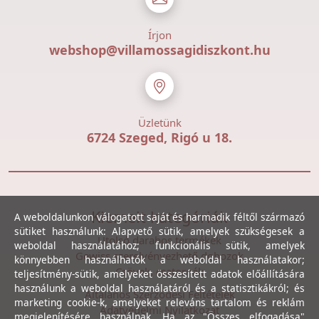
Írjon
webshop@villamossagidiszkont.hu
Üzletünk
6724 Szeged, Rigó u 18.
Kiemelt kategóriák
A weboldalunkon válogatott saját és harmadik féltől származó
sütiket használunk: Alapvető sütik, amelyek szükségesek a
Utolsó darabos termékek
weboldal használatához; funkcionális sütik, amelyek
Gewiss szerelvényezhető dobozok
könnyebben használhatók a weboldal használatakor;
Csövek, csatornák
teljesítmény-sütik, amelyeket összesített adatok előállítására
használunk a weboldal használatáról és a statisztikákról; és
Általános Szerződési Feltételek
marketing cookie-k, amelyeket releváns tartalom és reklám
Adatvédelmi Nyilatkozat
megjelenítésére használnak. Ha az "Összes elfogadása"