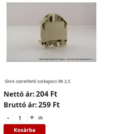
Sínre szerelhető sorkapocs RK 2,5
204 Ft
Nettó ár:
259 Ft
Bruttó ár:
-
+
db
Kosárba