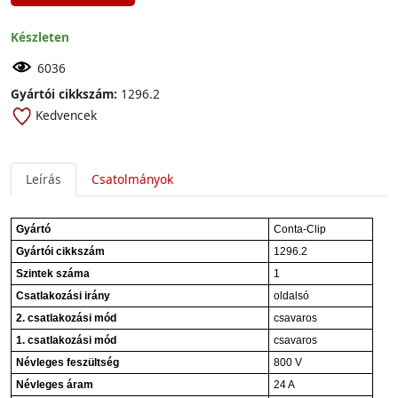
Készleten
6036
Gyártói cikkszám:
1296.2
Kedvencek
Leírás
Csatolmányok
Gyártó
Conta-Clip
Gyártói cikkszám
1296.2
Szintek száma
1
Csatlakozási irány
oldalsó
2. csatlakozási mód
csavaros
1. csatlakozási mód
csavaros
Névleges feszültség
800 V
Névleges áram
24 A