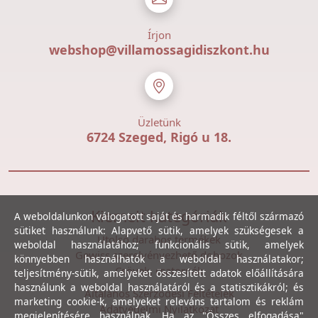
Írjon
webshop@villamossagidiszkont.hu
Üzletünk
6724 Szeged, Rigó u 18.
Kiemelt kategóriák
A weboldalunkon válogatott saját és harmadik féltől származó
sütiket használunk: Alapvető sütik, amelyek szükségesek a
Utolsó darabos termékek
weboldal használatához; funkcionális sütik, amelyek
Gewiss szerelvényezhető dobozok
könnyebben használhatók a weboldal használatakor;
Csövek, csatornák
teljesítmény-sütik, amelyeket összesített adatok előállítására
használunk a weboldal használatáról és a statisztikákról; és
Általános Szerződési Feltételek
marketing cookie-k, amelyeket releváns tartalom és reklám
Adatvédelmi Nyilatkozat
megjelenítésére használnak. Ha az "Összes elfogadása"