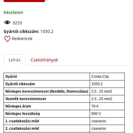
Készleten
3253
Gyártói cikkszám:
1050.2
Kedvencek
Leírás
Csatolmányok
Gyártó
Conta-Clip
Gyártói cikkszám
1050.2
Névleges keresztmetszet (flexibilis, finomszálas)
2,5...25 mm2
Vezeték keresztmetszet
2,5...25 mm2
Névleges áram
76 A
Névleges feszültség
800 V
1. csatlakozási mód
csavaros
2. csatlakozási mód
csavaros