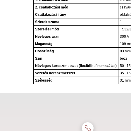
1. csatlakozási mód
csavar
2. csatlakozási mód
csavar
Csatlakozási irány
oldals
Szintek száma
1
Szerelési mód
TS32/3
Névleges áram
300 A
Magasság
109 m
Hosszúság
93 mm
Szín
bézs
Névleges keresztmetszet (flexibilis, finomszálas)
50...1
Vezeték keresztmetszet
35...1
Szélesség
31 mm