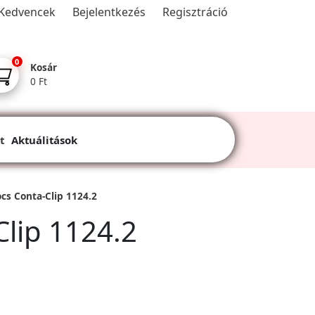
Kedvencek
Bejelentkezés
Regisztráció
0
Kosár
0 Ft
t
Aktuálitások
cs Conta-Clip 1124.2
Clip 1124.2