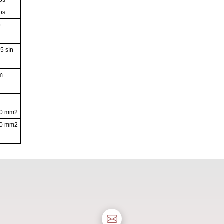
os
os
ó
5 sín
m
50 mm2
50 mm2