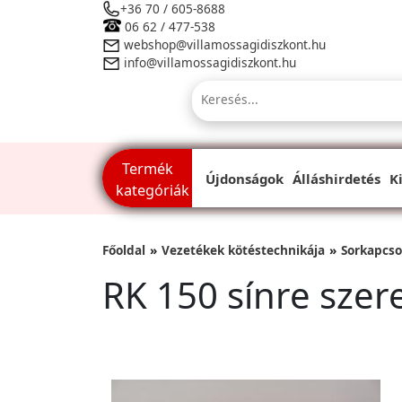
+36 70 / 605-8688
06 62 / 477-538
webshop@villamossagidiszkont.hu
info@villamossagidiszkont.hu
Termék
Újdonságok
Álláshirdetés
K
kategóriák
Főoldal
Vezetékek kötéstechnikája
Sorkapcs
RK 150 sínre szer