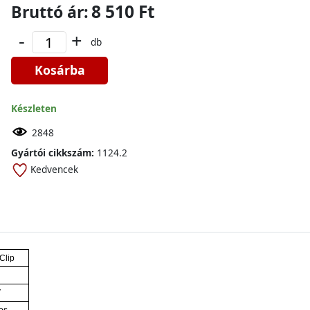
8 510 Ft
Bruttó ár:
-
+
db
Kosárba
Készleten
2848
Gyártói cikkszám:
1124.2
Kedvencek
Clip
V