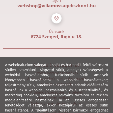
Írjon
webshop@villamossagidiszkont.hu
Üzletünk
6724 Szeged, Rigó u 18.
Kiemelt kategóriák
A weboldalunkon válogatott saját és harmadik féltől származó
sütiket használunk: Alapvető sütik, amelyek szükségesek a
Utolsó darabos termékek
weboldal használatához; funkcionális sütik, amelyek
Gewiss szerelvényezhető dobozok
könnyebben használhatók a weboldal használatakor;
Csövek, csatornák
teljesítmény-sütik, amelyeket összesített adatok előállítására
használunk a weboldal használatáról és a statisztikákról; és
Általános Szerződési Feltételek
marketing cookie-k, amelyeket releváns tartalom és reklám
Adatvédelmi Nyilatkozat
megjelenítésére használnak. Ha az "Összes elfogadása"
Online vitarendezési platform
lehetőséget választja, akkor hozzájárul az összes sütik
használatához. A "Beállítások" részben bármikor elfogadhat
Céginformációk