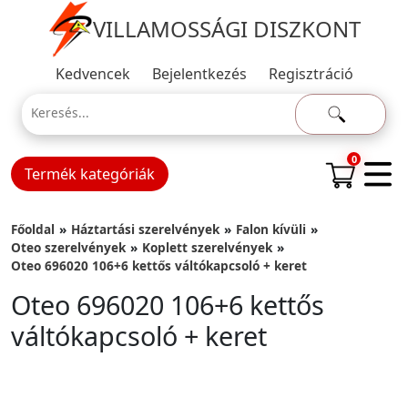
VILLAMOSSÁGI DISZKONT
Kedvencek
Bejelentkezés
Regisztráció
0
Termék kategóriák
Főoldal
Háztartási szerelvények
Falon kívüli
Oteo szerelvények
Koplett szerelvények
Oteo 696020 106+6 kettős váltókapcsoló + keret
Oteo 696020 106+6 kettős
váltókapcsoló + keret