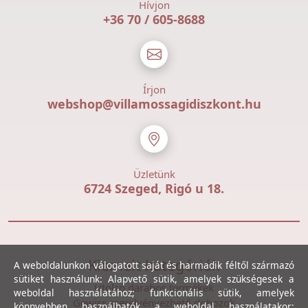
Hívjon
+36 70 / 605-8688
Írjon
webshop@villamossagidiszkont.hu
Üzletünk
6724 Szeged, Rigó u 18.
Kiemelt kategóriák
A weboldalunkon válogatott saját és harmadik féltől származó
sütiket használunk: Alapvető sütik, amelyek szükségesek a
Utolsó darabos termékek
weboldal használatához; funkcionális sütik, amelyek
Gewiss szerelvényezhető dobozok
könnyebben használhatók a weboldal használatakor;