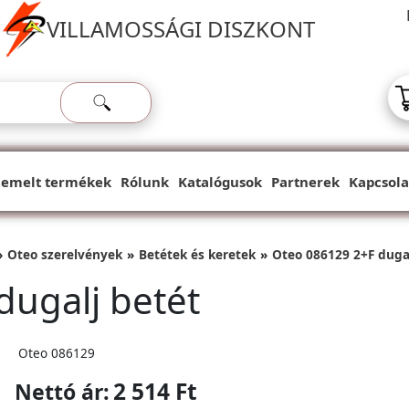
VILLAMOSSÁGI DISZKONT
iemelt termékek
Rólunk
Katalógusok
Partnerek
Kapcsola
Oteo szerelvények
Betétek és keretek
Oteo 086129 2+F dugal
dugalj betét
Oteo 086129
2 514 Ft
Nettó ár: