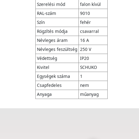
Szerelési mód
falon kívül
RAL-szám
9010
Szín
fehér
Rögzítés módja
csavarral
Névleges áram
16 A
Névleges feszültség
250 V
Védettség
IP20
Kivitel
SCHUKO
Egységek száma
1
Csapfedeles
nem
Anyaga
műanyag