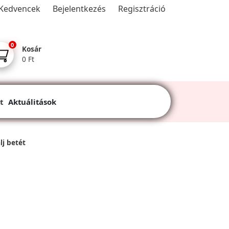
Kedvencek
Bejelentkezés
Regisztráció
0
Kosár
0 Ft
t
Aktuálitások
j betét