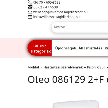
+36 70 / 605-8688
06 62 / 477-538
webshop@villamossagidiszkont.hu
info@villamossagidiszkont.hu
Termék
Újdonságok
Álláshirdetés
K
kategóriák
Főoldal
Háztartási szerelvények
Falon kívüli
Oteo 086129 2+F 