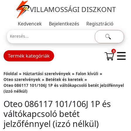
VILLAMOSSÁGI DISZKONT
Kedvencek
Bejelentkezés
Regisztráció
0
Termék kategóriák
Főoldal
Háztartási szerelvények
Falon kívüli
Oteo szerelvények
Betétek és keretek
Oteo 086117 101/106J 1P és váltókapcsoló betét jelzőfénnyel
(izzó nélkül)
Oteo 086117 101/106J 1P és
váltókapcsoló betét
jelzőfénnyel (izzó nélkül)