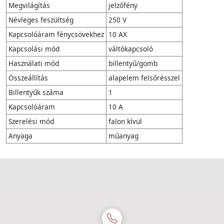
Megvilágítás
jelzőfény
Névleges feszültség
250 V
Kapcsolóáram fénycsövekhez
10 AX
Kapcsolási mód
váltókapcsoló
Használati mód
billentyű/gomb
Összeállítás
alapelem felsőrésszel
Billentyűk száma
1
Kapcsolóáram
10 A
Szerelési mód
falon kívül
Anyaga
műanyag