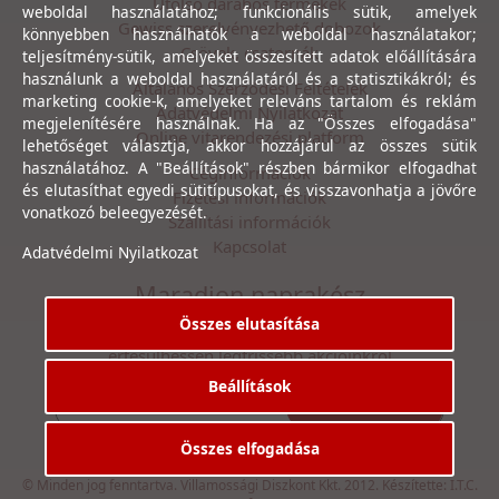
Utolsó darabos termékek
weboldal használatához; funkcionális sütik, amelyek
Gewiss szerelvényezhető dobozok
könnyebben használhatók a weboldal használatakor;
Csövek, csatornák
teljesítmény-sütik, amelyeket összesített adatok előállítására
használunk a weboldal használatáról és a statisztikákról; és
Általános Szerződési Feltételek
marketing cookie-k, amelyeket releváns tartalom és reklám
Adatvédelmi Nyilatkozat
megjelenítésére használnak. Ha az "Összes elfogadása"
Online vitarendezési platform
lehetőséget választja, akkor hozzájárul az összes sütik
használatához. A "Beállítások" részben bármikor elfogadhat
Céginformációk
és elutasíthat egyedi sütitípusokat, és visszavonhatja a jövőre
Fizetési információk
vonatkozó beleegyezését.
Szállítási információk
Kapcsolat
Adatvédelmi Nyilatkozat
Maradjon naprakész
Összes elutasítása
Íratkozzon fel hírlevelünkre, hogy első kézből
értesülhessen legfrissebb akcióinkról
Beállítások
Feliratkozás
Elfogadom az
Adatvédelmi Nyilatkozat
ot.
Összes elfogadása
© Minden jog fenntartva. Villamossági Diszkont Kkt. 2012. Készítette:
I.T.C.