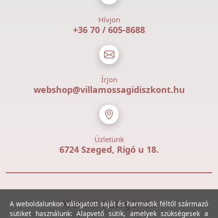
Hívjon
+36 70 / 605-8688
Írjon
webshop@villamossagidiszkont.hu
Üzletünk
6724 Szeged, Rigó u 18.
Kiemelt kategóriák
A weboldalunkon válogatott saját és harmadik féltől származó
sütiket használunk: Alapvető sütik, amelyek szükségesek a