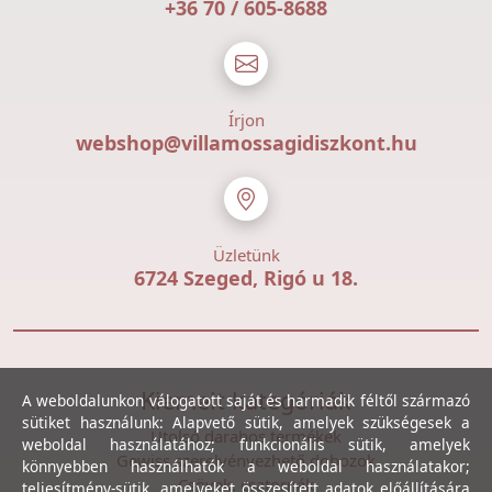
+36 70 / 605-8688
Írjon
webshop@villamossagidiszkont.hu
Üzletünk
6724 Szeged, Rigó u 18.
Kiemelt kategóriák
A weboldalunkon válogatott saját és harmadik féltől származó
sütiket használunk: Alapvető sütik, amelyek szükségesek a
Utolsó darabos termékek
weboldal használatához; funkcionális sütik, amelyek
Gewiss szerelvényezhető dobozok
könnyebben használhatók a weboldal használatakor;
Csövek, csatornák
teljesítmény-sütik, amelyeket összesített adatok előállítására