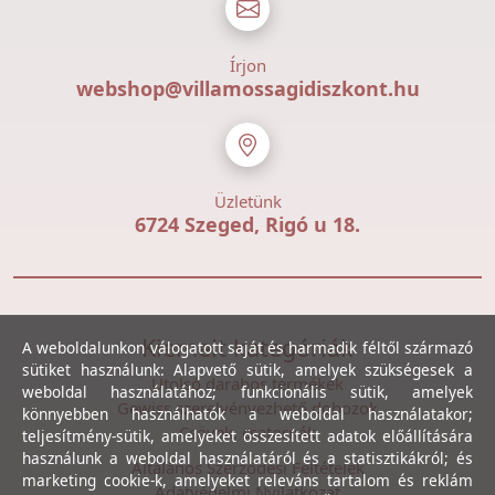
Írjon
webshop@villamossagidiszkont.hu
Üzletünk
6724 Szeged, Rigó u 18.
Kiemelt kategóriák
A weboldalunkon válogatott saját és harmadik féltől származó
sütiket használunk: Alapvető sütik, amelyek szükségesek a
Utolsó darabos termékek
weboldal használatához; funkcionális sütik, amelyek
Gewiss szerelvényezhető dobozok
könnyebben használhatók a weboldal használatakor;
Csövek, csatornák
teljesítmény-sütik, amelyeket összesített adatok előállítására
használunk a weboldal használatáról és a statisztikákról; és
Általános Szerződési Feltételek
marketing cookie-k, amelyeket releváns tartalom és reklám
Adatvédelmi Nyilatkozat