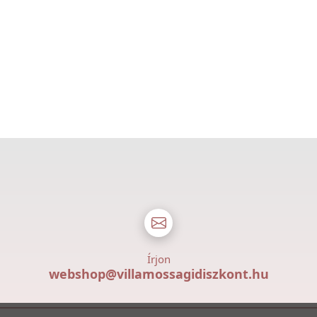
Írjon
webshop@villamossagidiszkont.hu