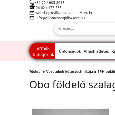
+36 70 / 605-8688
06 62 / 477-538
webshop@villamossagidiszkont.hu
info@villamossagidiszkont.hu
Termék
Újdonságok
Álláshirdetés
K
kategóriák
Főoldal
Vezetékek kötéstechnikája
EPH beköt
Obo földelő szala