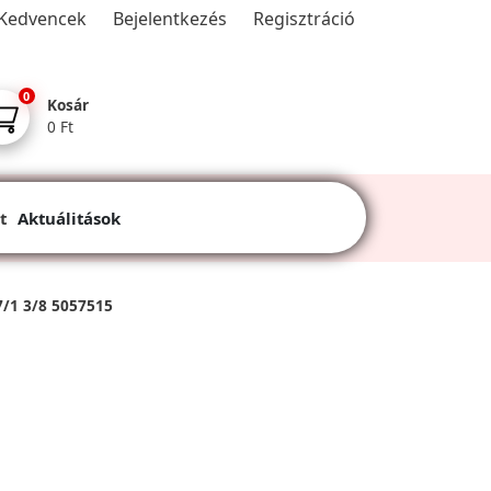
Kedvencek
Bejelentkezés
Regisztráció
0
Kosár
0 Ft
t
Aktuálitások
7/1 3/8 5057515