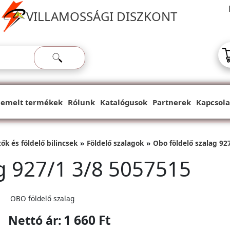
VILLAMOSSÁGI DISZKONT
iemelt termékek
Rólunk
Katalógusok
Partnerek
Kapcsola
ők és földelő bilincsek
Földelő szalagok
Obo földelő szalag 92
g 927/1 3/8 5057515
OBO földelő szalag
1 660 Ft
Nettó ár: