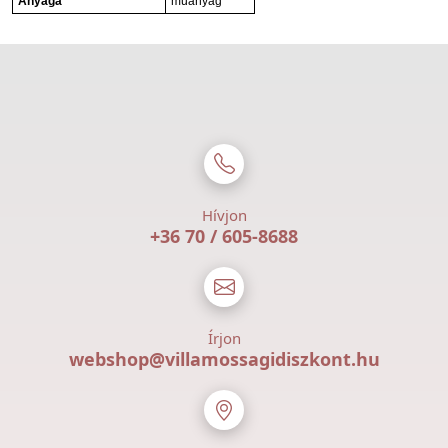
Anyaga
műanyag
Hívjon
+36 70 / 605-8688
Írjon
webshop@villamossagidiszkont.hu