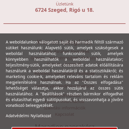
Üzletünk
6724 Szeged, Rigó u 18.
Kiemelt kategóriák
A weboldalunkon válogatott saját és harmadik féltől származó
sütiket használunk: Alapvető sütik, amelyek szükségesek a
Utolsó darabos termékek
weboldal használatához; funkcionális sütik, amelyek
Gewiss szerelvényezhető dobozok
könnyebben használhatók a weboldal használatakor;
Csövek, csatornák
teljesítmény-sütik, amelyeket összesített adatok előállítására
használunk a weboldal használatáról és a statisztikákról; és
Általános Szerződési Feltételek
marketing cookie-k, amelyeket releváns tartalom és reklám
Adatvédelmi Nyilatkozat
megjelenítésére használnak. Ha az "Összes elfogadása"
Online vitarendezési platform
lehetőséget választja, akkor hozzájárul az összes sütik
használatához. A "Beállítások" részben bármikor elfogadhat
Céginformációk
és elutasíthat egyedi sütitípusokat, és visszavonhatja a jövőre
Fizetési információk
vonatkozó beleegyezését.
Szállítási információk
Kapcsolat
Adatvédelmi Nyilatkozat
Maradjon naprakész