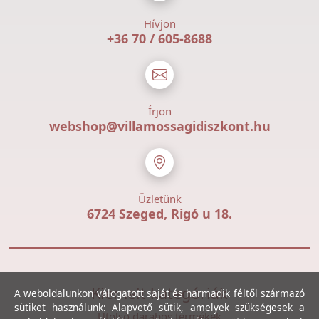
Hívjon
+36 70 / 605-8688
Írjon
webshop@villamossagidiszkont.hu
Üzletünk
6724 Szeged, Rigó u 18.
Kiemelt kategóriák
A weboldalunkon válogatott saját és harmadik féltől származó
sütiket használunk: Alapvető sütik, amelyek szükségesek a
Utolsó darabos termékek