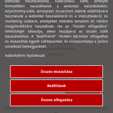
weboldal használatához; funkcionális sütik, amelyek
Gewiss szerelvényezhető dobozok
könnyebben használhatók a weboldal használatakor;
Csövek, csatornák
teljesítmény-sütik, amelyeket összesített adatok előállítására
használunk a weboldal használatáról és a statisztikákról; és
Általános Szerződési Feltételek
marketing cookie-k, amelyeket releváns tartalom és reklám
Adatvédelmi Nyilatkozat
megjelenítésére használnak. Ha az "Összes elfogadása"
Online vitarendezési platform
lehetőséget választja, akkor hozzájárul az összes sütik
használatához. A "Beállítások" részben bármikor elfogadhat
Céginformációk
és elutasíthat egyedi sütitípusokat, és visszavonhatja a jövőre
Fizetési információk
vonatkozó beleegyezését.
Szállítási információk
Kapcsolat
Adatvédelmi Nyilatkozat
Maradjon naprakész
Összes elutasítása
Íratkozzon fel hírlevelünkre, hogy első kézből
értesülhessen legfrissebb akcióinkról
Beállítások
Feliratkozás
Elfogadom az
Adatvédelmi Nyilatkozat
ot.
Összes elfogadása
© Minden jog fenntartva. Villamossági Diszkont Kkt. 2012. Készítette:
I.T.C.
Kft.