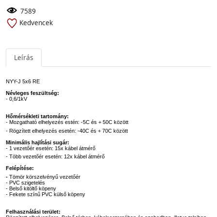
7589
Kedvencek
Leírás
NYY-J 5x6 RE
Névleges feszültség:
- 0,6/1kV
Hőmérsékleti tartomány:
- Mozgatható elhelyezés estén: -5C és + 50C között
- Rögzített elhelyezés esetén: -40C és + 70C között
Minimális hajlítási sugár:
- 1 vezetőér esetén: 15x kábel átmérő
- Több vezetőér esetén: 12x kábel átmérő
Felépítése:
-
Tömör körszelvényű vezetőér
- PVC szigetelés
- Belső kitöltő köpeny
- Fekete színű PVC külső köpeny
Felhasználási terület: