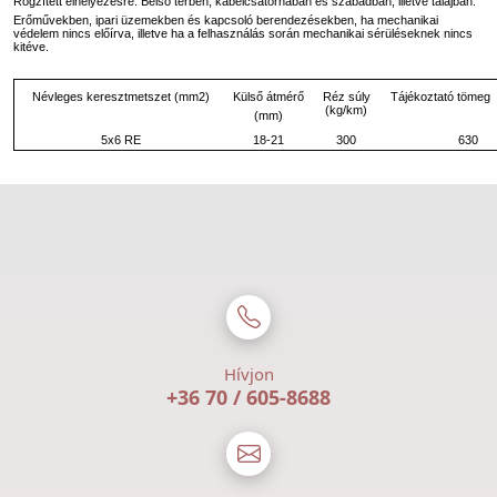
Rögzített elhelyezésre. Belső térben, kábelcsatornában és szabadban, illetve talajban.
Erőművekben, ipari üzemekben és kapcsoló berendezésekben, ha mechanikai
védelem nincs előírva, illetve ha a felhasználás során mechanikai sérüléseknek nincs
kitéve.
Külső átmérő
Névleges keresztmetszet (mm2)
Réz súly
Tájékoztató tömeg
(kg/km)
(mm)
5x6 RE
18-21
300
630
Hívjon
+36 70 / 605-8688