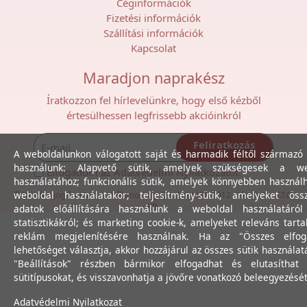
Céginformációk
Fizetési információk
Szállítási információk
Kapcsolat
Maradjon naprakész
Íratkozzon fel hírlevelünkre, hogy első kézből
értesülhessen legfrissebb akcióinkról
Feliratkozás
A weboldalunkon válogatott saját és harmadik féltől származó 
használunk: Alapvető sütik, amelyek szükségesek a we
Elfogadom az
Adatvédelmi Nyilatkozat
ot.
használatához; funkcionális sütik, amelyek könnyebben használ
weboldal használatakor; teljesítmény-sütik, amelyeket össz
© Minden jog fenntartva. Villamossági Diszkont Kkt. 2012. Készítette:
I.T.C.
Kft.
adatok előállítására használunk a weboldal használatáró
statisztikákról; és marketing cookie-k, amelyeket releváns tart
reklám megjelenítésére használnak. Ha az "Összes elfog
lehetőséget választja, akkor hozzájárul az összes sütik használat
"Beállítások" részben bármikor elfogadhat és elutasíthat 
sütitípusokat, és visszavonhatja a jövőre vonatkozó beleegyezését
Adatvédelmi Nyilatkozat