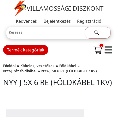
VILLAMOSSÁGI DISZKONT
Kedvencek
Bejelentkezés
Regisztráció
0
Termék kategóriák
Főoldal
Kábelek, vezetékek
Földkábel
NYY-J réz földkábel
NYY-J 5X 6 RE (FÖLDKÁBEL 1KV)
NYY-J 5X 6 RE (FÖLDKÁBEL 1KV)