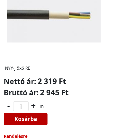
NYY-J 5x6 RE
2 319 Ft
Nettó ár:
2 945 Ft
Bruttó ár:
-
+
m
Kosárba
Rendelésre