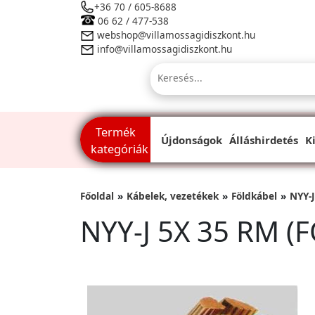
+36 70 / 605-8688
06 62 / 477-538
webshop@villamossagidiszkont.hu
info@villamossagidiszkont.hu
Termék
Újdonságok
Álláshirdetés
K
kategóriák
Főoldal
Kábelek, vezetékek
Földkábel
NYY-J
NYY-J 5X 35 RM (