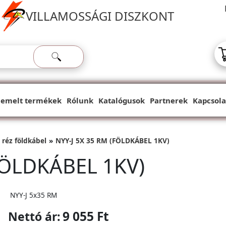
VILLAMOSSÁGI DISZKONT
iemelt termékek
Rólunk
Katalógusok
Partnerek
Kapcsola
 réz földkábel
NYY-J 5X 35 RM (FÖLDKÁBEL 1KV)
FÖLDKÁBEL 1KV)
NYY-J 5x35 RM
9 055 Ft
Nettó ár: