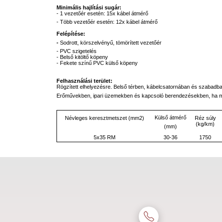
Minimális hajlítási sugár:
- 1 vezetőér esetén: 15x kábel átmérő
- Több vezetőér esetén: 12x kábel átmérő
Felépítése:
-
Sodrott,
körszelvényű,
tömörített
vezetőér
- PVC szigetelés
- Belső kitöltő köpeny
- Fekete színű PVC külső köpeny
Felhasználási terület:
Rögzített elhelyezésre. Belső térben, kábelcsatornában és szabadban,
Erőművekben, ipari üzemekben és kapcsoló berendezésekben, ha mech
Külső átmérő
Névleges keresztmetszet (mm2)
Réz súly
(kg/km)
(mm)
5x35 RM
30-36
1750