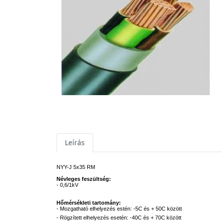
Leírás
NYY-J 5x35 RM
Névleges feszültség:
- 0,6/1kV
Hőmérsékleti tartomány:
- Mozgatható elhelyezés estén: -5C és + 50C között
- Rögzített elhelyezés esetén: -40C és + 70C között