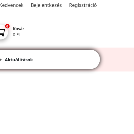
Kedvencek
Bejelentkezés
Regisztráció
0
Kosár
0 Ft
t
Aktuálitások