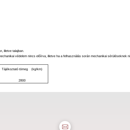
 illetve talajban.
anikai védelem nincs előírva, illetve ha a felhasználás során mechanikai sérüléseknek ni
Tájékoztató tömeg (kg/km)
2800