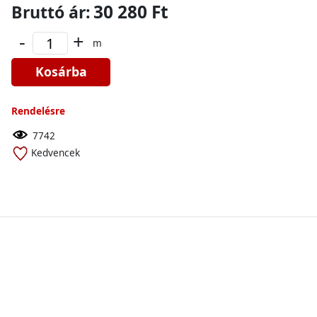
30 280 Ft
Bruttó ár:
-
+
m
Kosárba
Rendelésre
7742
Kedvencek