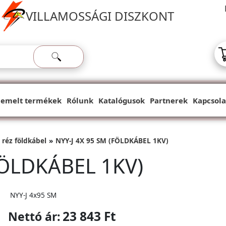
VILLAMOSSÁGI DISZKONT
iemelt termékek
Rólunk
Katalógusok
Partnerek
Kapcsola
 réz földkábel
NYY-J 4X 95 SM (FÖLDKÁBEL 1KV)
FÖLDKÁBEL 1KV)
NYY-J 4x95 SM
23 843 Ft
Nettó ár: