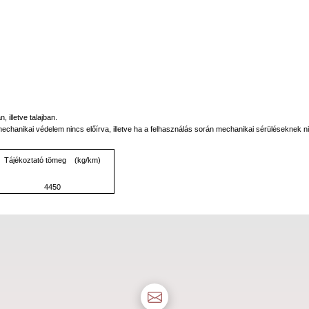
 illetve talajban.
anikai védelem nincs előírva, illetve ha a felhasználás során mechanikai sérüléseknek ni
Tájékoztató tömeg (kg/km)
4450