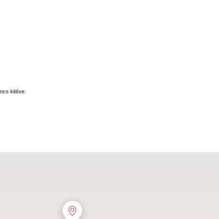
ncs kitéve.