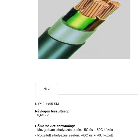
Leírás
NYY-J 4x95 SM
Névleges feszültség:
- 0,6/1kV
Hőmérsékleti tartomány:
- Mozgatható elhelyezés estén: -5C és + 50C között
- Rögzített elhelyezés esetén: -40C és + 70C között