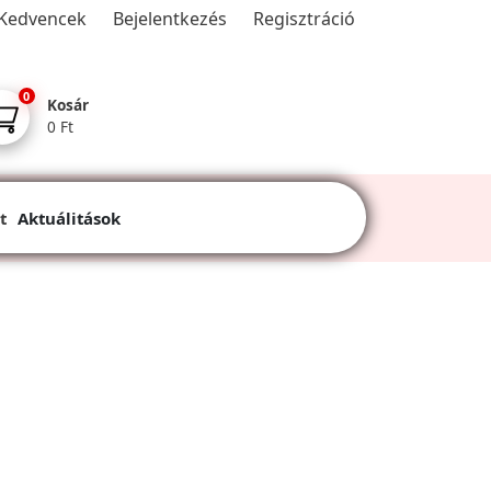
Kedvencek
Bejelentkezés
Regisztráció
0
Kosár
0 Ft
t
Aktuálitások