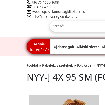
+36 70 / 605-8688
06 62 / 477-538
webshop@villamossagidiszkont.hu
info@villamossagidiszkont.hu
Termék
Újdonságok
Álláshirdetés
K
kategóriák
Főoldal
Kábelek, vezetékek
Földkábel
NYY-J
NYY-J 4X 95 SM (