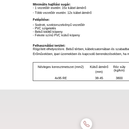
Minimális hajlítási sugár:
- 1 vezetőér esetén: 15x kábel átmérő
- Több vezetőér esetén: 12x kábel átmérő
Felépítése:
-
Sodrott, szektorszelvényű vezetőér
- PVC szigetelés
- Belső kitöltő köpeny
- Fekete színű PVC külső köpeny
Felhasználási terület:
Rögzített elhelyezésre. Belső térben, kábelcsatornában és szabadban,
Erőművekben, ipari üzemekben és kapcsoló berendezésekben, ha mech
Külső átmérő
Névleges keresztmetszet (mm2)
Réz súly
(kg/km)
(mm)
4x95 RE
38-45
3800