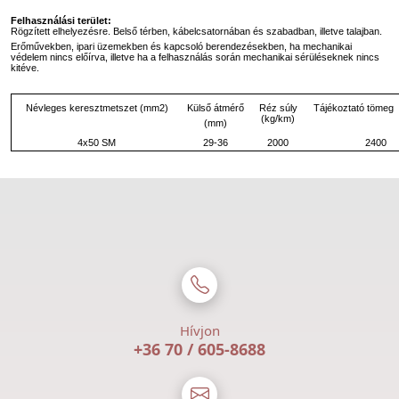
Felhasználási terület:
Rögzített elhelyezésre. Belső térben, kábelcsatornában és szabadban, illetve talajban.
Erőművekben, ipari üzemekben és kapcsoló berendezésekben, ha mechanikai
védelem nincs előírva, illetve ha a felhasználás során mechanikai sérüléseknek nincs
kitéve.
Külső átmérő
Névleges keresztmetszet (mm2)
Réz súly
Tájékoztató tömeg
(kg/km)
(mm)
4x50 SM
29-36
2000
2400
Hívjon
+36 70 / 605-8688