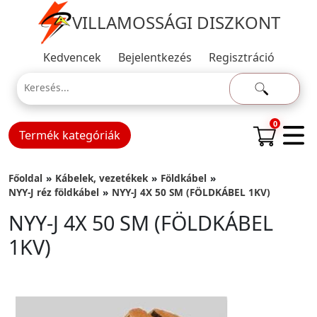
VILLAMOSSÁGI DISZKONT
Kedvencek
Bejelentkezés
Regisztráció
0
Termék kategóriák
Főoldal
Kábelek, vezetékek
Földkábel
NYY-J réz földkábel
NYY-J 4X 50 SM (FÖLDKÁBEL 1KV)
NYY-J 4X 50 SM (FÖLDKÁBEL
1KV)