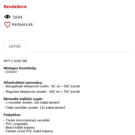
Rendelésre
5644
Kedvencek
Leírás
NYY-J 4x50 SM
Névleges feszültség:
- 0,6/1kV
Hőmérsékleti tartomány:
- Mozgatható elhelyezés estén: -5C és + 50C között
- Rögzített elhelyezés esetén: -40C és + 70C között
Minimális hajlítási sugár:
- 1 vezetőér esetén: 15x kábel átmérő
- Több vezetőér esetén: 12x kábel átmérő
Felépítése:
-
Tömör körszelvényű vezetőér
- PVC szigetelés
- Belső kitöltő köpeny
- Fekete színű PVC külső köpeny