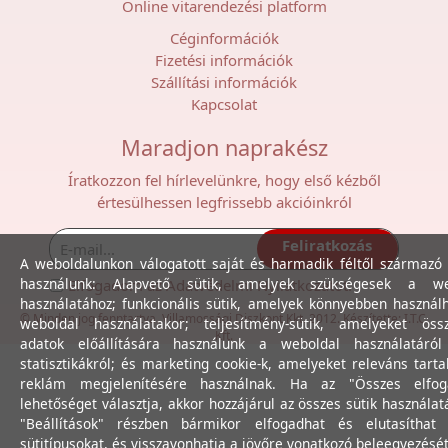
Online vitarendezési platform
Céginformációk
Fizetési információk
Szállítási információk
Kapcsolat
Maradjon naprakész
Íratkozzon fel hírlevelünkre, hogy első kézből
értesülhessen legfrissebb akcióinkról
Feliratkozás
A weboldalunkon válogatott saját és harmadik féltől származó 
használunk: Alapvető sütik, amelyek szükségesek a we
Elfogadom az
Adatvédelmi Nyilatkozat
ot.
használatához; funkcionális sütik, amelyek könnyebben használ
© Minden jog fenntartva. Villamossági Diszkont Kkt. 2012. Készítette:
I.T.C.
weboldal használatakor; teljesítmény-sütik, amelyeket össz
Kft.
adatok előállítására használunk a weboldal használatáró
statisztikákról; és marketing cookie-k, amelyeket releváns tart
reklám megjelenítésére használnak. Ha az "Összes elfog
lehetőséget választja, akkor hozzájárul az összes sütik használat
"Beállítások" részben bármikor elfogadhat és elutasíthat 
sütitípusokat, és visszavonhatja a jövőre vonatkozó beleegyezését