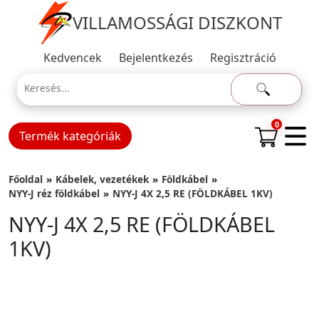
VILLAMOSSÁGI DISZKONT
Kedvencek
Bejelentkezés
Regisztráció
0
Termék kategóriák
Főoldal
Kábelek, vezetékek
Földkábel
NYY-J réz földkábel
NYY-J 4X 2,5 RE (FÖLDKÁBEL 1KV)
NYY-J 4X 2,5 RE (FÖLDKÁBEL
1KV)