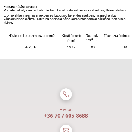
Felhasználási terület:
Rögzített elhelyezésre. Belső térben, kábelcsatornában és szabadban, illetve talajban.
Erőművekben, ipari üzemekben és kapcsoló berendezésekben, ha mechanikai
védelem nincs előírva, illetve ha a felhasználás során mechanikai sérüléseknek nincs
kitéve.
Külső átmérő
Névleges keresztmetszet (mm2)
Réz súly
Tájékoztató tömeg
(kg/km)
(mm)
4x2,5 RE
13-17
100
310
Hívjon
+36 70 / 605-8688