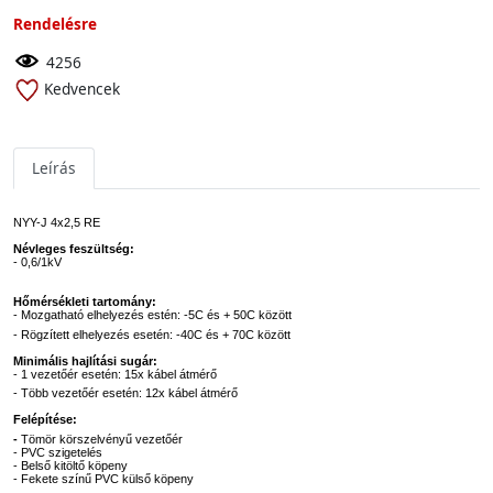
Rendelésre
4256
Kedvencek
Leírás
NYY-J 4x2,5 RE
Névleges feszültség:
- 0,6/1kV
Hőmérsékleti tartomány:
- Mozgatható elhelyezés estén: -5C és + 50C között
- Rögzített elhelyezés esetén: -40C és + 70C között
Minimális hajlítási sugár:
- 1 vezetőér esetén: 15x kábel átmérő
- Több vezetőér esetén: 12x kábel átmérő
Felépítése:
-
Tömör körszelvényű vezetőér
- PVC szigetelés
- Belső kitöltő köpeny
- Fekete színű PVC külső köpeny