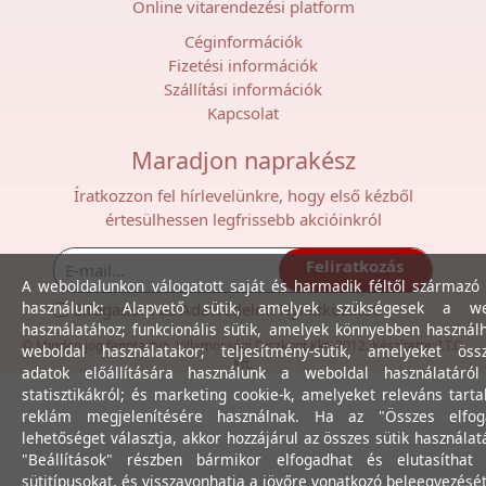
Online vitarendezési platform
Céginformációk
Fizetési információk
Szállítási információk
Kapcsolat
Maradjon naprakész
Íratkozzon fel hírlevelünkre, hogy első kézből
értesülhessen legfrissebb akcióinkról
Feliratkozás
A weboldalunkon válogatott saját és harmadik féltől származó 
használunk: Alapvető sütik, amelyek szükségesek a we
Elfogadom az
Adatvédelmi Nyilatkozat
ot.
használatához; funkcionális sütik, amelyek könnyebben használ
© Minden jog fenntartva. Villamossági Diszkont Kkt. 2012. Készítette:
I.T.C.
weboldal használatakor; teljesítmény-sütik, amelyeket össz
Kft.
adatok előállítására használunk a weboldal használatáró
statisztikákról; és marketing cookie-k, amelyeket releváns tart
reklám megjelenítésére használnak. Ha az "Összes elfog
lehetőséget választja, akkor hozzájárul az összes sütik használat
"Beállítások" részben bármikor elfogadhat és elutasíthat 
sütitípusokat, és visszavonhatja a jövőre vonatkozó beleegyezését