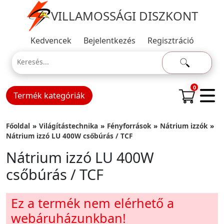
VILLAMOSSÁGI DISZKONT
Kedvencek
Bejelentkezés
Regisztráció
0
Termék kategóriák
Főoldal
Világítástechnika
Fényforrások
Nátrium izzók
Nátrium izzó LU 400W csőbúrás / TCF
Nátrium izzó LU 400W
csőbúrás / TCF
Ez a termék nem elérhető a
webáruházunkban!