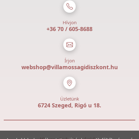
Hívjon
+36 70 / 605-8688
Írjon
webshop@villamossagidiszkont.hu
Üzletünk
6724 Szeged, Rigó u 18.