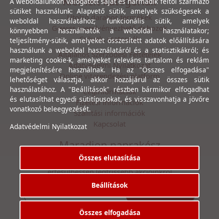
Kiemelt kategóriák
A weboldalunkon válogatott saját és harmadik féltől származó
sütiket használunk: Alapvető sütik, amelyek szükségesek a
Utolsó darabos termékek
weboldal használatához; funkcionális sütik, amelyek
Gewiss szerelvényezhető dobozok
könnyebben használhatók a weboldal használatakor;
Csövek, csatornák
teljesítmény-sütik, amelyeket összesített adatok előállítására
használunk a weboldal használatáról és a statisztikákról; és
Általános Szerződési Feltételek
marketing cookie-k, amelyeket releváns tartalom és reklám
Adatvédelmi Nyilatkozat
megjelenítésére használnak. Ha az "Összes elfogadása"
Online vitarendezési platform
lehetőséget választja, akkor hozzájárul az összes sütik
használatához. A "Beállítások" részben bármikor elfogadhat
Céginformációk
és elutasíthat egyedi sütitípusokat, és visszavonhatja a jövőre
Fizetési információk
vonatkozó beleegyezését.
Szállítási információk
Kapcsolat
Adatvédelmi Nyilatkozat
Maradjon naprakész
Összes elutasítása
Íratkozzon fel hírlevelünkre, hogy első kézből
értesülhessen legfrissebb akcióinkról
Beállítások
Feliratkozás
Elfogadom az
Adatvédelmi Nyilatkozat
ot.
Összes elfogadása