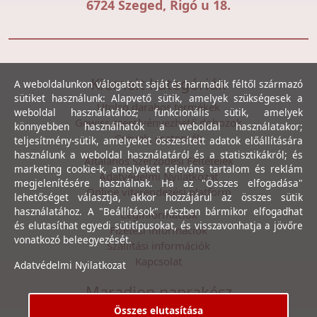
6724 Szeged, Rigó u 18.
Kiemelt kategóriák
A weboldalunkon válogatott saját és harmadik féltől származó
sütiket használunk: Alapvető sütik, amelyek szükségesek a
Utolsó darabos termékek
weboldal használatához; funkcionális sütik, amelyek
Gewiss szerelvényezhető dobozok
könnyebben használhatók a weboldal használatakor;
Csövek, csatornák
teljesítmény-sütik, amelyeket összesített adatok előállítására
használunk a weboldal használatáról és a statisztikákról; és
Általános Szerződési Feltételek
marketing cookie-k, amelyeket releváns tartalom és reklám
Adatvédelmi Nyilatkozat
megjelenítésére használnak. Ha az "Összes elfogadása"
Online vitarendezési platform
lehetőséget választja, akkor hozzájárul az összes sütik
használatához. A "Beállítások" részben bármikor elfogadhat
Céginformációk
és elutasíthat egyedi sütitípusokat, és visszavonhatja a jövőre
Fizetési információk
vonatkozó beleegyezését.
Szállítási információk
Kapcsolat
Adatvédelmi Nyilatkozat
Maradjon naprakész
Összes elutasítása
Íratkozzon fel hírlevelünkre, hogy első kézből