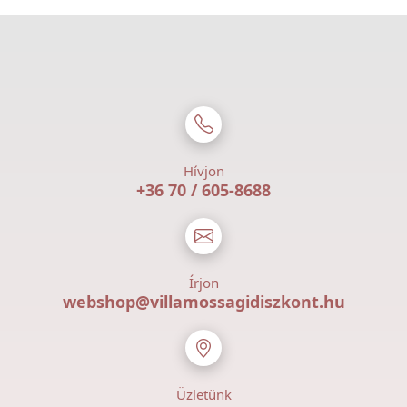
Hívjon
+36 70 / 605-8688
Írjon
webshop@villamossagidiszkont.hu
Üzletünk