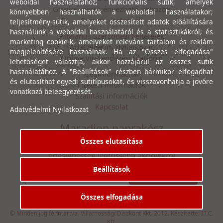
weboldal használatához; funkcionális sütik, amelyek
Gewiss szerelvényezhető dobozok
könnyebben használhatók a weboldal használatakor;
Csövek, csatornák
teljesítmény-sütik, amelyeket összesített adatok előállítására
használunk a weboldal használatáról és a statisztikákról; és
Általános Szerződési Feltételek
marketing cookie-k, amelyeket releváns tartalom és reklám
Adatvédelmi Nyilatkozat
megjelenítésére használnak. Ha az "Összes elfogadása"
Online vitarendezési platform
lehetőséget választja, akkor hozzájárul az összes sütik
használatához. A "Beállítások" részben bármikor elfogadhat
Céginformációk
és elutasíthat egyedi sütitípusokat, és visszavonhatja a jövőre
Fizetési információk
vonatkozó beleegyezését.
Szállítási információk
Kapcsolat
Adatvédelmi Nyilatkozat
Maradjon naprakész
Összes elutasítása
Íratkozzon fel hírlevelünkre, hogy első kézből
értesülhessen legfrissebb akcióinkról
Beállítások
Feliratkozás
Elfogadom az
Adatvédelmi Nyilatkozat
ot.
Összes elfogadása
© Minden jog fenntartva. Villamossági Diszkont Kkt. 2012. Készítette:
I.T.C.
Kft.