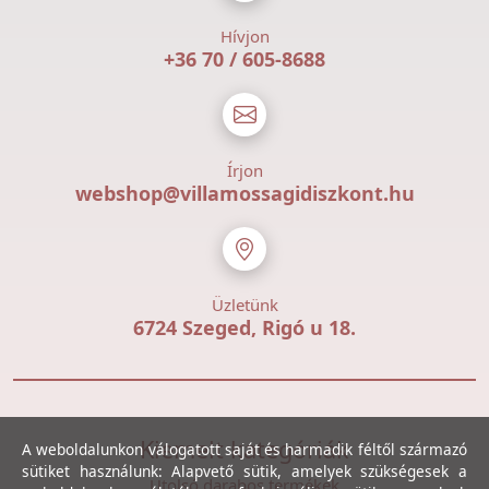
Hívjon
+36 70 / 605-8688
Írjon
webshop@villamossagidiszkont.hu
Üzletünk
6724 Szeged, Rigó u 18.
Kiemelt kategóriák
A weboldalunkon válogatott saját és harmadik féltől származó
sütiket használunk: Alapvető sütik, amelyek szükségesek a
Utolsó darabos termékek