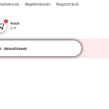
Kedvencek
Bejelentkezés
Regisztráció
0
Kosár
0 Ft
t
Aktuálitások