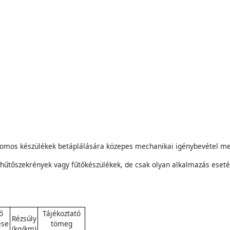
tromos készülékek betáplálására közepes mechanikai igénybevétel mel
hűtőszekrények vagy fűtőkészülékek, de csak olyan alkalmazás eseté
ő
Tájékoztató
Rézsúly
ése
tömeg
(kg/km)