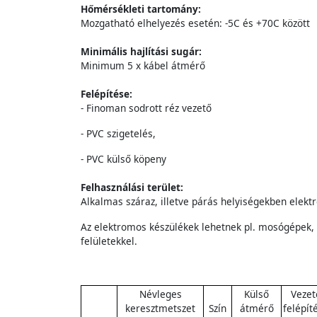
Hőmérsékleti tartomány:
Mozgatható elhelyezés esetén: -5C és +70C között
Minimális hajlítási sugár:
Minimum 5 x kábel átmérő
Felépítése:
- Finoman sodrott réz vezető
- PVC szigetelés,
- PVC külső köpeny
Felhasználási terület:
Alkalmas száraz, illetve párás helyiségekben elek
Az elektromos készülékek lehetnek pl. mosógépek, 
felületekkel.
Névleges
Külső
Vezet
keresztmetszet
Szín
átmérő
felépít