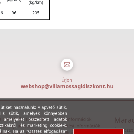
)
(kg/km)
26
96
205
Írjon
webshop@villamossagidiszkont.hu
tiket használunk: Alapvető sütik,
lis sütik, amelyek könnyebben
Marad
s Szerződési Feltételek
Céginformációk
, amelyeket összesített adatok
ztikákról; és marketing cookie-k,
lmi Nyilatkozat
Fizetési információk
Íratkozzo
álnak. Ha az "Összes elfogadása"
itarendezési platform
Szállítási információk