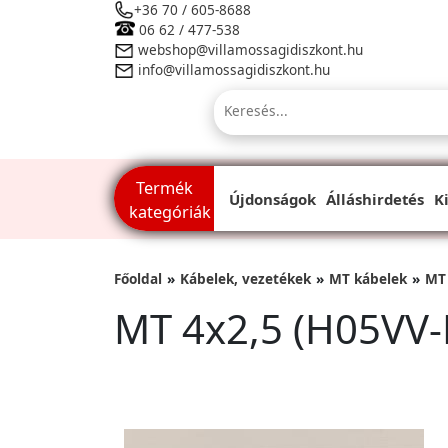
+36 70 / 605-8688
06 62 / 477-538
webshop@villamossagidiszkont.hu
info@villamossagidiszkont.hu
Termék
Újdonságok
Álláshirdetés
K
kategóriák
Főoldal
Kábelek, vezetékek
MT kábelek
MT 
MT 4x2,5 (H05VV-