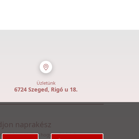
Üzletünk
6724 Szeged, Rigó u 18.
jon naprakész
n fel hírlevelünkre, hogy első kézből