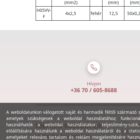
(mm2)
(mm)
(mm
H05VV-
4x2,5
fehér
12,5
50x0,
F
Hívjon
+36 70 / 605-8688
A weboldalunkon válogatott saját és harmadik féltől származó sü
amelyek szükségesek a weboldal használatához; funkcioná
Kiemelt kategóriák
Általáno
használhatók a weboldal használatakor; teljesítmény-sütik
előállítására használunk a weboldal használatáról és a statis
Adatvéde
Utolsó darabos termékek
amelyeket releváns tartalom és reklám megjelenítésére haszn
Online v