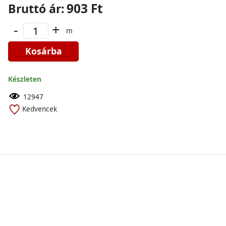
903 Ft
Bruttó ár:
-
+
m
Kosárba
Készleten
12947
Kedvencek