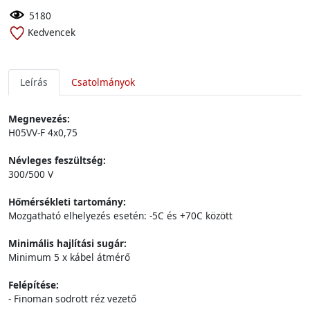
5180
Kedvencek
Leírás
Csatolmányok
Megnevezés:
H05VV-F 4x0,75
Névleges feszültség:
300/500 V
Hőmérsékleti tartomány:
Mozgatható elhelyezés esetén: -5C és +70C között
Minimális hajlítási sugár:
Minimum 5 x kábel átmérő
Felépítése:
- Finoman sodrott réz vezető