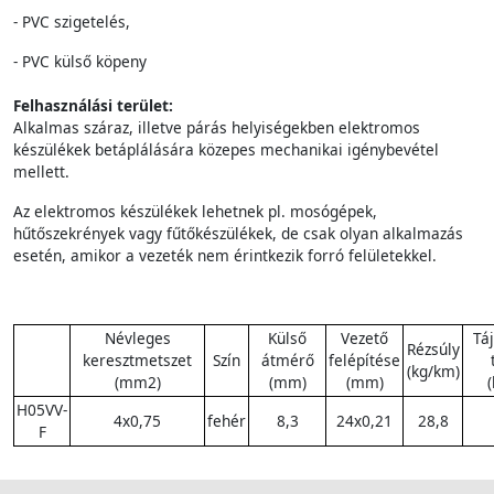
- PVC szigetelés,
- PVC külső köpeny
Felhasználási terület:
Alkalmas száraz, illetve párás helyiségekben elektromos
készülékek betáplálására közepes mechanikai igénybevétel
mellett.
Az elektromos készülékek lehetnek pl. mosógépek,
hűtőszekrények vagy fűtőkészülékek, de csak olyan alkalmazás
esetén, amikor a vezeték nem érintkezik forró felületekkel.
Névleges
Külső
Vezető
Tá
Rézsúly
keresztmetszet
Szín
átmérő
felépítése
(kg/km)
(mm2)
(mm)
(mm)
H05VV-
4x0,75
fehér
8,3
24x0,21
28,8
F