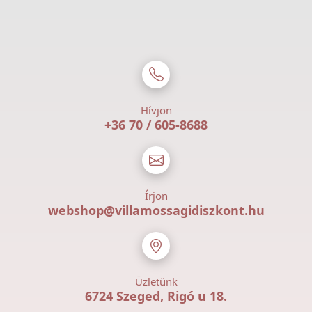
Hívjon
+36 70 / 605-8688
Írjon
webshop@villamossagidiszkont.hu
Üzletünk
6724 Szeged, Rigó u 18.