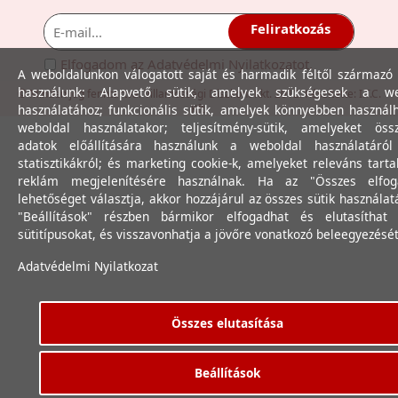
Feliratkozás
Elfogadom az
Adatvédelmi Nyilatkozat
ot.
A weboldalunkon válogatott saját és harmadik féltől származó 
használunk: Alapvető sütik, amelyek szükségesek a we
© Minden jog fenntartva. Villamossági Diszkont Kkt. 2012. Készítette:
I.T.C.
használatához; funkcionális sütik, amelyek könnyebben használ
Kft.
weboldal használatakor; teljesítmény-sütik, amelyeket össz
adatok előállítására használunk a weboldal használatáró
statisztikákról; és marketing cookie-k, amelyeket releváns tart
reklám megjelenítésére használnak. Ha az "Összes elfog
lehetőséget választja, akkor hozzájárul az összes sütik használat
"Beállítások" részben bármikor elfogadhat és elutasíthat 
sütitípusokat, és visszavonhatja a jövőre vonatkozó beleegyezését
Adatvédelmi Nyilatkozat
Összes elutasítása
Beállítások