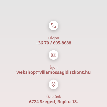
Hívjon
+36 70 / 605-8688
Írjon
webshop@villamossagidiszkont.hu
Üzletünk
6724 Szeged, Rigó u 18.