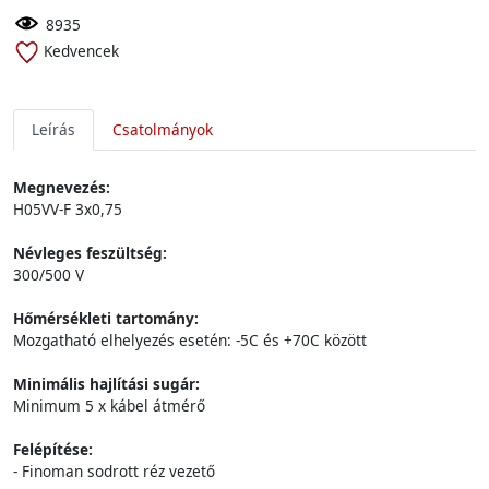
8935
Kedvencek
Leírás
Csatolmányok
Megnevezés:
H05VV-F 3x0,75
Névleges feszültség:
300/500 V
Hőmérsékleti tartomány:
Mozgatható elhelyezés esetén: -5C és +70C között
Minimális hajlítási sugár:
Minimum 5 x kábel átmérő
Felépítése:
- Finoman sodrott réz vezető