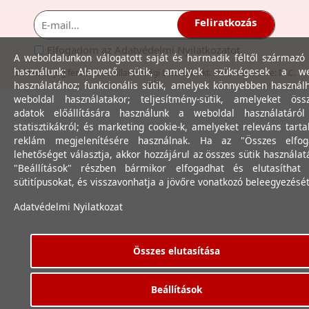
Feliratkozás
Elfogadom az
Adatvédelmi Nyilatkozat
ot.
A weboldalunkon válogatott saját és harmadik féltől származó 
használunk: Alapvető sütik, amelyek szükségesek a we
© Minden jog fenntartva. Villamossági Diszkont Kkt. 2012. Készítette:
I.T.C.
használatához; funkcionális sütik, amelyek könnyebben használ
Kft.
weboldal használatakor; teljesítmény-sütik, amelyeket össz
adatok előállítására használunk a weboldal használatáró
statisztikákról; és marketing cookie-k, amelyeket releváns tart
reklám megjelenítésére használnak. Ha az "Összes elfog
lehetőséget választja, akkor hozzájárul az összes sütik használat
"Beállítások" részben bármikor elfogadhat és elutasíthat 
sütitípusokat, és visszavonhatja a jövőre vonatkozó beleegyezését
Adatvédelmi Nyilatkozat
Összes elutasítása
Beállítások