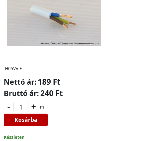
H05VV-F
189 Ft
Nettó ár:
240 Ft
Bruttó ár:
-
+
m
Kosárba
Készleten