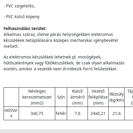
- PVC szigetelés,
- PVC külső köpeny
Felhasználási terület:
Alkalmas száraz, illetve párás helyiségekben elektromos
készülékek betáplálására közepes mechanikai igénybevétel
mellett.
Az elektromos készülékek lehetnek pl. mosógépek,
hűtőszekrények vagy fűtőkészülékek, de csak olyan alkalmazás
esetén, amikor a vezeték nem érintkezik forró felületekkel.
Névleges
Külső
Vezető
Tá
Rézsúly
keresztmetszet
Szín
átmérő
felépítése
(kg/km)
(mm2)
(mm)
(mm)
H05VV-
3x0,75
fehér
7,6
24x0,21
21,6
F