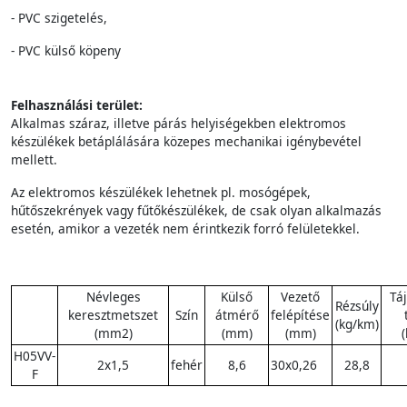
- PVC szigetelés,
- PVC külső köpeny
Felhasználási terület:
Alkalmas száraz, illetve párás helyiségekben elektromos
készülékek betáplálására közepes mechanikai igénybevétel
mellett.
Az elektromos készülékek lehetnek pl. mosógépek,
hűtőszekrények vagy fűtőkészülékek, de csak olyan alkalmazás
esetén, amikor a vezeték nem érintkezik forró felületekkel.
Névleges
Külső
Vezető
Tá
Rézsúly
keresztmetszet
Szín
átmérő
felépítése
(kg/km)
(mm2)
(mm)
(mm)
H05VV-
2x1,5
fehér
8,6
30x0,26
28,8
F