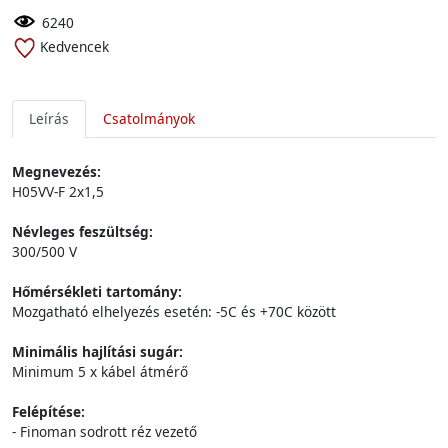
6240
Kedvencek
Leírás
Csatolmányok
Megnevezés:
H05VV-F 2x1,5
Névleges feszültség:
300/500 V
Hőmérsékleti tartomány:
Mozgatható elhelyezés esetén: -5C és +70C között
Minimális hajlítási sugár:
Minimum 5 x kábel átmérő
Felépítése:
- Finoman sodrott réz vezető