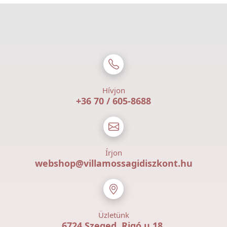
Hívjon
+36 70 / 605-8688
Írjon
webshop@villamossagidiszkont.hu
Üzletünk
6724 Szeged, Rigó u 18.