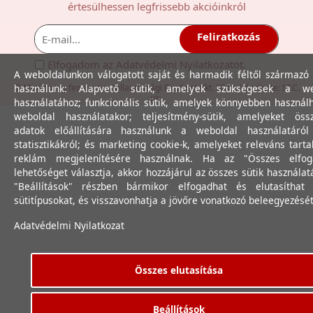
értesülhessen legfrissebb akcióinkról
Feliratkozás
Elfogadom az
Adatvédelmi Nyilatkozat
ot.
A weboldalunkon válogatott saját és harmadik féltől származó 
© Minden jog fenntartva. Villamossági Diszkont Kkt. 2012. Készítette:
használunk: Alapvető sütik, amelyek szükségesek a we
I.T.C.
Kft.
használatához; funkcionális sütik, amelyek könnyebben használ
weboldal használatakor; teljesítmény-sütik, amelyeket össz
adatok előállítására használunk a weboldal használatáró
statisztikákról; és marketing cookie-k, amelyeket releváns tart
reklám megjelenítésére használnak. Ha az "Összes elfog
lehetőséget választja, akkor hozzájárul az összes sütik használat
"Beállítások" részben bármikor elfogadhat és elutasíthat 
sütitípusokat, és visszavonhatja a jövőre vonatkozó beleegyezését
Adatvédelmi Nyilatkozat
Összes elutasítása
Beállítások