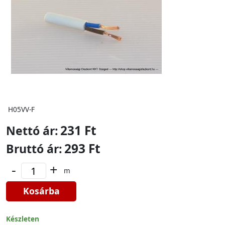
H05VV-F
231 Ft
Nettó ár:
293 Ft
Bruttó ár:
-
+
m
Kosárba
Készleten