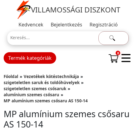
VILLAMOSSÁGI DISZKONT
Kedvencek
Bejelentkezés
Regisztráció
0
Termék kategóriák
Főoldal
Vezetékek kötéstechnikája
szigeteletlen saruk és toldóhüvelyek
szigeteletlen szemes csősaruk
alumínium szemes csősaru
MP alumínium szemes csősaru AS 150-14
MP alumínium szemes csősaru
AS 150-14