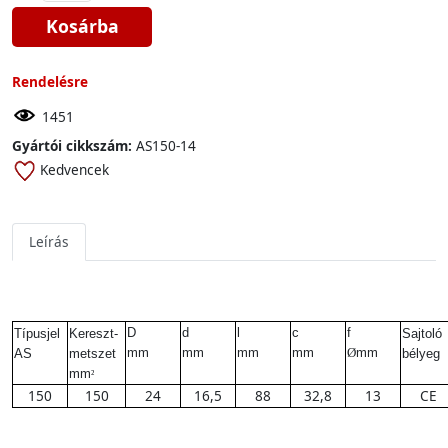
Kosárba
Rendelésre
1451
Gyártói cikkszám:
AS150-14
Kedvencek
Leírás
D
d
l
c
f
Típusjel
Kereszt-
Sajtoló
mm
mm
mm
mm
Ø
mm
AS
metszet
bélyeg
mm
²
150
150
24
16,5
88
32,8
13
CE