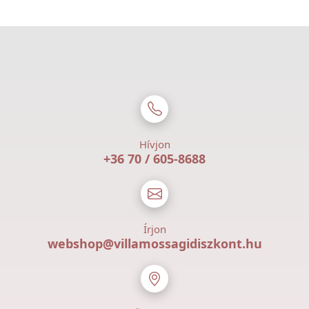
Hívjon
+36 70 / 605-8688
Írjon
webshop@villamossagidiszkont.hu