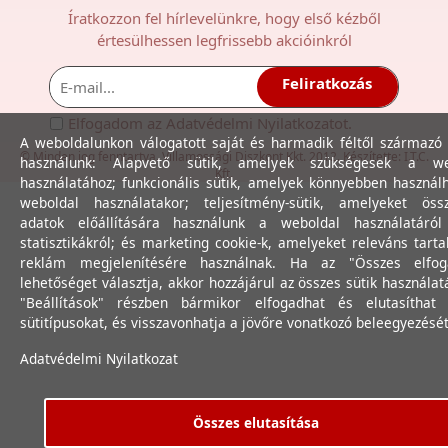
Íratkozzon fel hírlevelünkre, hogy első kézből
értesülhessen legfrissebb akcióinkról
Feliratkozás
Elfogadom az
Adatvédelmi Nyilatkozat
ot.
A weboldalunkon válogatott saját és harmadik féltől származó 
© Minden jog fenntartva. Villamossági Diszkont Kkt. 2012. Készítette:
I.T.C.
használunk: Alapvető sütik, amelyek szükségesek a we
Kft.
használatához; funkcionális sütik, amelyek könnyebben használ
weboldal használatakor; teljesítmény-sütik, amelyeket össz
adatok előállítására használunk a weboldal használatáró
statisztikákról; és marketing cookie-k, amelyeket releváns tart
reklám megjelenítésére használnak. Ha az "Összes elfog
lehetőséget választja, akkor hozzájárul az összes sütik használat
"Beállítások" részben bármikor elfogadhat és elutasíthat 
sütitípusokat, és visszavonhatja a jövőre vonatkozó beleegyezését
Adatvédelmi Nyilatkozat
Összes elutasítása