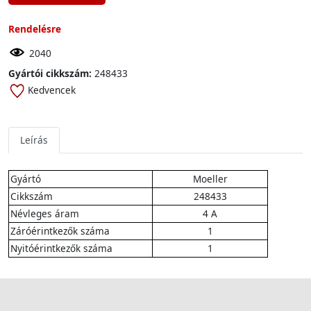
Rendelésre
2040
Gyártói cikkszám:
248433
Kedvencek
Leírás
Gyártó
Moeller
Cikkszám
248433
Névleges áram
4 A
Záróérintkezők száma
1
Nyitóérintkezők száma
1