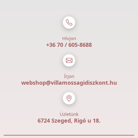
Hívjon
+36 70 / 605-8688
Írjon
webshop@villamossagidiszkont.hu
Üzletünk
6724 Szeged, Rigó u 18.