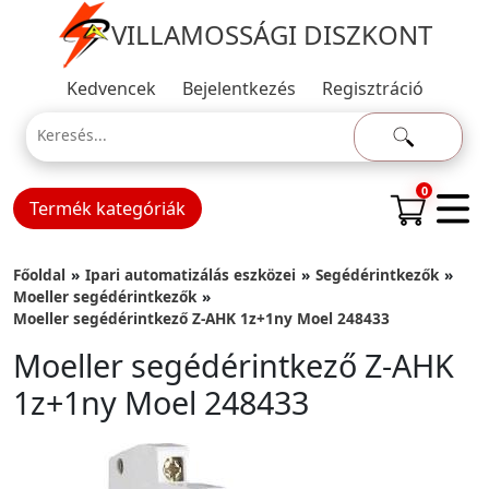
VILLAMOSSÁGI DISZKONT
Kedvencek
Bejelentkezés
Regisztráció
0
Termék kategóriák
Főoldal
Ipari automatizálás eszközei
Segédérintkezők
Moeller segédérintkezők
Moeller segédérintkező Z-AHK 1z+1ny Moel 248433
Moeller segédérintkező Z-AHK
1z+1ny Moel 248433