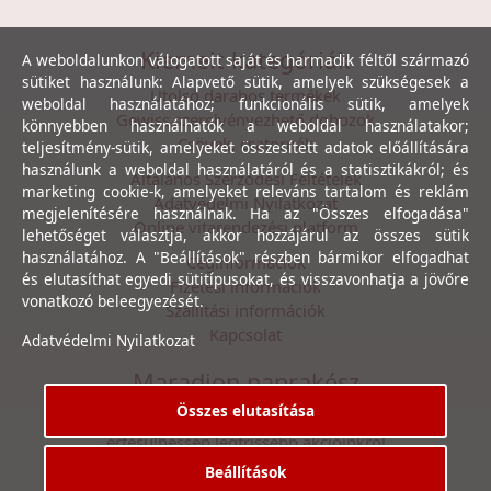
Kiemelt kategóriák
A weboldalunkon válogatott saját és harmadik féltől származó
sütiket használunk: Alapvető sütik, amelyek szükségesek a
Utolsó darabos termékek
weboldal használatához; funkcionális sütik, amelyek
Gewiss szerelvényezhető dobozok
könnyebben használhatók a weboldal használatakor;
Csövek, csatornák
teljesítmény-sütik, amelyeket összesített adatok előállítására
használunk a weboldal használatáról és a statisztikákról; és
Általános Szerződési Feltételek
marketing cookie-k, amelyeket releváns tartalom és reklám
Adatvédelmi Nyilatkozat
megjelenítésére használnak. Ha az "Összes elfogadása"
Online vitarendezési platform
lehetőséget választja, akkor hozzájárul az összes sütik
használatához. A "Beállítások" részben bármikor elfogadhat
Céginformációk
és elutasíthat egyedi sütitípusokat, és visszavonhatja a jövőre
Fizetési információk
vonatkozó beleegyezését.
Szállítási információk
Kapcsolat
Adatvédelmi Nyilatkozat
Maradjon naprakész
Összes elutasítása
Íratkozzon fel hírlevelünkre, hogy első kézből
értesülhessen legfrissebb akcióinkról
Beállítások
Feliratkozás