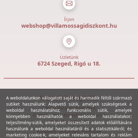
Írjon
webshop@villamossagidiszkont.hu
Üzletünk
6724 Szeged, Rigó u 18.
Kiemelt kategóriák
A weboldalunkon válogatott saját és harmadik féltől származó
sütiket használunk: Alapvető sütik, amelyek szükségesek a
Utolsó darabos termékek
weboldal használatához; funkcionális sütik, amelyek
Gewiss szerelvényezhető dobozok
könnyebben használhatók a weboldal használatakor;
Csövek, csatornák
teljesítmény-sütik, amelyeket összesített adatok előállítására
használunk a weboldal használatáról és a statisztikákról; és
Általános Szerződési Feltételek
marketing cookie-k, amelyeket releváns tartalom és reklám