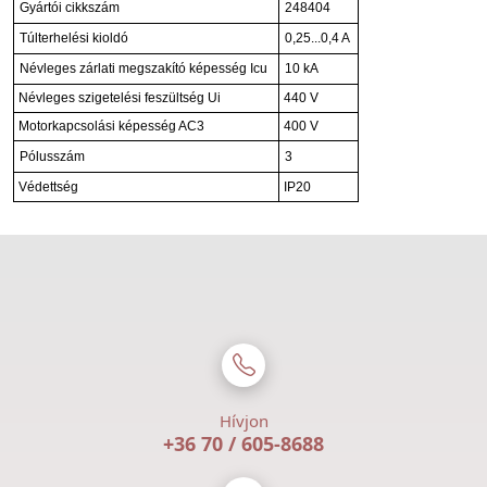
Gyártói cikkszám
248404
Túlterhelési kioldó
0,25...0,4 A
Névleges zárlati megszakító képesség Icu
10 kA
Névleges szigetelési feszültség Ui
440 V
Motorkapcsolási képesség AC3
400 V
Pólusszám
3
Védettség
IP20
Hívjon
+36 70 / 605-8688