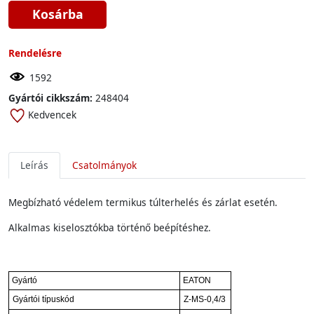
Kosárba
Rendelésre
1592
Gyártói cikkszám:
248404
Kedvencek
Leírás
Csatolmányok
Megbízható védelem termikus túlterhelés és zárlat esetén.
Alkalmas kiselosztókba történő beépítéshez.
Gyártó
EATON
Gyártói típuskód
Z-MS-0,4/3