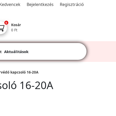
Kedvencek
Bejelentkezés
Regisztráció
0
Kosár
0 Ft
t
Aktuálitások
védő kapcsoló 16-20A
oló 16-20A