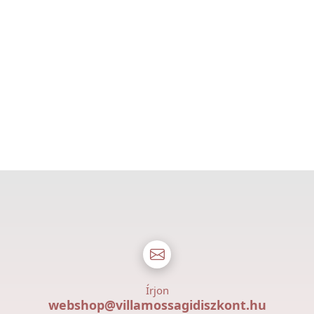
Írjon
webshop@villamossagidiszkont.hu