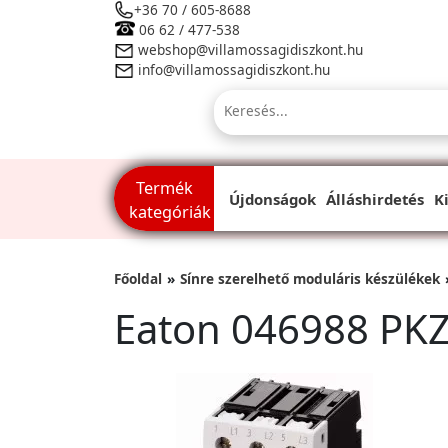
+36 70 / 605-8688
06 62 / 477-538
webshop@villamossagidiszkont.hu
info@villamossagidiszkont.hu
Termék
Újdonságok
Álláshirdetés
K
kategóriák
Főoldal
Sínre szerelhető moduláris készülékek
Eaton 046988 PK