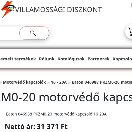
VILLAMOSSÁGI DISZKONT
iemelt termékek
Rólunk
Katalógusok
Partnerek
Kapcsola
Motorvédő kapcsolók
16 - 20A
Eaton 046988 PKZM0-20 motor
ZM0-20 motorvédő kapcs
Eaton 046988 PKZM0-20 motorvédő kapcsoló 16-20A
31 371 Ft
Nettó ár: