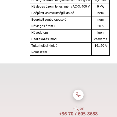
Névleges zárlati megszakítóképesség Icu
0,28 kA
Névleges üzemi teljesítmény AC-3, 400 V
9 kW
Beépített kisfeszültségű kioldó
nem
Beépített segédkapcsoló
nem
Névleges áram Iu
20 A
Hővédelem
igen
Csatlakozási mód
csavaros
Túlterhelési kioldó
16...20 A
Pólusszám
3
Hívjon
+36 70 / 605-8688