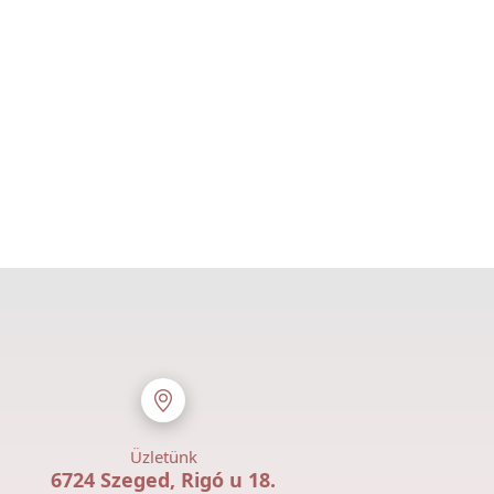
Üzletünk
6724 Szeged, Rigó u 18.