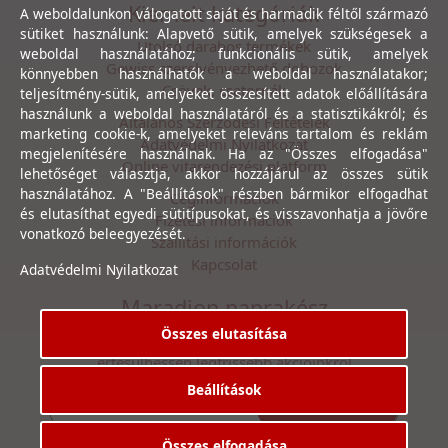
Kiemelt kategóriák
A weboldalunkon válogatott saját és harmadik féltől származó
sütiket használunk: Alapvető sütik, amelyek szükségesek a
Utolsó darabos termékek
weboldal használatához; funkcionális sütik, amelyek
Gewiss szerelvényezhető dobozok
könnyebben használhatók a weboldal használatakor;
Csövek, csatornák
teljesítmény-sütik, amelyeket összesített adatok előállítására
használunk a weboldal használatáról és a statisztikákról; és
Általános Szerződési Feltételek
marketing cookie-k, amelyeket releváns tartalom és reklám
Adatvédelmi Nyilatkozat
megjelenítésére használnak. Ha az "Összes elfogadása"
Online vitarendezési platform
lehetőséget választja, akkor hozzájárul az összes sütik
használatához. A "Beállítások" részben bármikor elfogadhat
Céginformációk
és elutasíthat egyedi sütitípusokat, és visszavonhatja a jövőre
Fizetési információk
vonatkozó beleegyezését.
Szállítási információk
Kapcsolat
Adatvédelmi Nyilatkozat
Maradjon naprakész
Összes elutasítása
Íratkozzon fel hírlevelünkre, hogy első kézből
értesülhessen legfrissebb akcióinkról
Beállítások
Feliratkozás
Elfogadom az
Adatvédelmi Nyilatkozat
ot.
Összes elfogadása