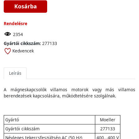
Kosárba
Rendelésre
2354
Gyártói cikkszám:
277133
Kedvencek
Leírás
A mágneskapcsolók villamos motorok vagy más villamos
berendezések kapcsolására, működtetésére szolgálnak.
Gyártó
Moeller
Gyártói cikkszám
277133
Névleges tekercsfeszültség AC (50 Hz)
400...400 V