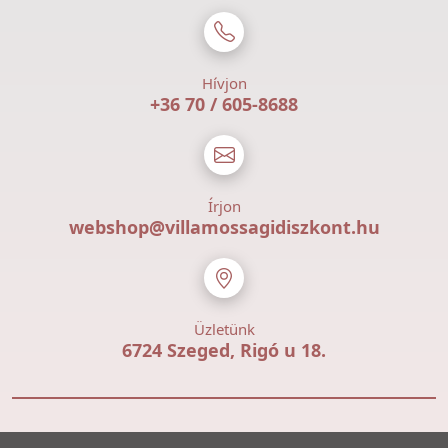
Hívjon
+36 70 / 605-8688
Írjon
webshop@villamossagidiszkont.hu
Üzletünk
6724 Szeged, Rigó u 18.