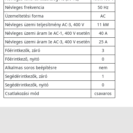
Névleges frekvencia
50 Hz
Üzemeltetési forma
AC
Névleges üzemi teljesítmény AC-3, 400 V
11 kW
Névleges üzemi áram Ie AC-1, 400 V esetén
40 A
Névleges üzemi áram Ie AC-3, 400 V esetén
25 A
Főérintkezők, záró
3
Főérintkező, nyitó
0
Alkalmas soros beépítésre
nem
Segédérintkezők, záró
1
Segédérintkezők, nyitó
0
Csatlakozási mód
csavaros