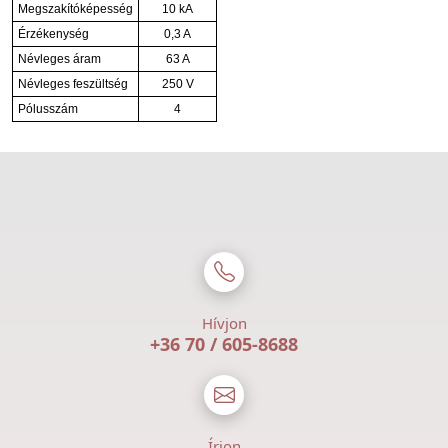
Megszakítóképesség
10 kA
Érzékenység
0,3 A
Névleges áram
63 A
Névleges feszültség
250 V
Pólusszám
4
Hívjon
+36 70 / 605-8688
Írjon