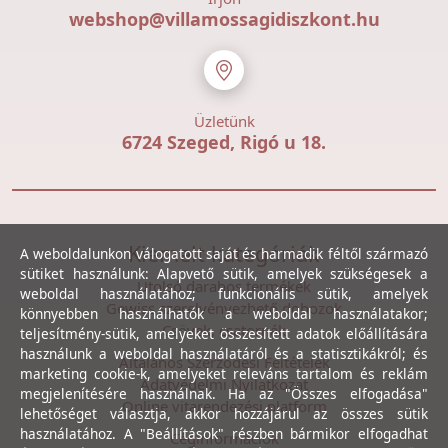
webshop@villamossagidiszkont.hu
Üzletünk
6724 Szeged, Rigó u 18.
Kiemelt kategóriák
A weboldalunkon válogatott saját és harmadik féltől származó
sütiket használunk: Alapvető sütik, amelyek szükségesek a
Utolsó darabos termékek
weboldal használatához; funkcionális sütik, amelyek
Gewiss szerelvényezhető dobozok
könnyebben használhatók a weboldal használatakor;
Csövek, csatornák
teljesítmény-sütik, amelyeket összesített adatok előállítására
használunk a weboldal használatáról és a statisztikákról; és
Általános Szerződési Feltételek
marketing cookie-k, amelyeket releváns tartalom és reklám
Adatvédelmi Nyilatkozat
megjelenítésére használnak. Ha az "Összes elfogadása"
Online vitarendezési platform
lehetőséget választja, akkor hozzájárul az összes sütik
használatához. A "Beállítások" részben bármikor elfogadhat
Céginformációk