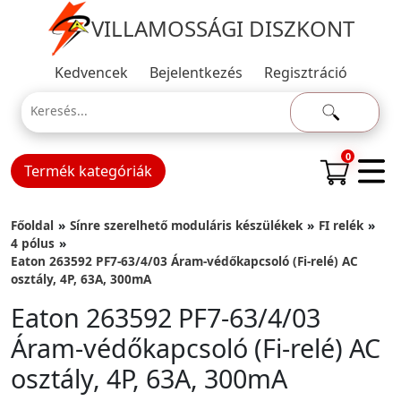
VILLAMOSSÁGI DISZKONT
Kedvencek
Bejelentkezés
Regisztráció
0
Termék kategóriák
Főoldal
Sínre szerelhető moduláris készülékek
FI relék
4 pólus
Eaton 263592 PF7-63/4/03 Áram-védőkapcsoló (Fi-relé) AC
osztály, 4P, 63A, 300mA
Eaton 263592 PF7-63/4/03
Áram-védőkapcsoló (Fi-relé) AC
osztály, 4P, 63A, 300mA