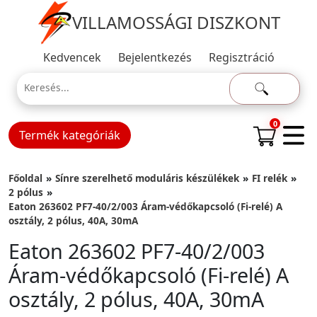
VILLAMOSSÁGI DISZKONT
Kedvencek
Bejelentkezés
Regisztráció
0
Termék kategóriák
Főoldal
Sínre szerelhető moduláris készülékek
FI relék
2 pólus
Eaton 263602 PF7-40/2/003 Áram-védőkapcsoló (Fi-relé) A
osztály, 2 pólus, 40A, 30mA
Eaton 263602 PF7-40/2/003
Áram-védőkapcsoló (Fi-relé) A
osztály, 2 pólus, 40A, 30mA