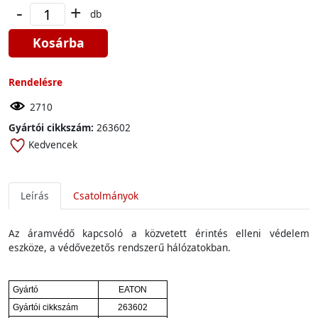
-
+
db
Kosárba
Rendelésre
2710
Gyártói cikkszám:
263602
Kedvencek
Leírás
Csatolmányok
Az áramvédő kapcsoló a közvetett érintés elleni védelem
eszköze, a védővezetős rendszerű hálózatokban.
Gyártó
EATON
Gyártói cikkszám
263602