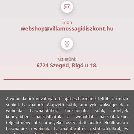
Írjon
webshop@villamossagidiszkont.hu
Üzletünk
6724 Szeged, Rigó u 18.
Kiemelt kategóriák
A weboldalunkon válogatott saját és harmadik féltől származó
sütiket használunk: Alapvető sütik, amelyek szükségesek a
Utolsó darabos termékek
weboldal használatához; funkcionális sütik, amelyek
Gewiss szerelvényezhető dobozok
könnyebben használhatók a weboldal használatakor;
Csövek, csatornák
teljesítmény-sütik, amelyeket összesített adatok előállítására
használunk a weboldal használatáról és a statisztikákról; és
Általános Szerződési Feltételek