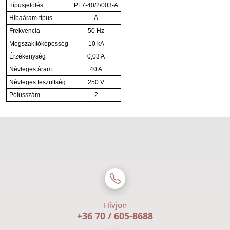
Típusjelölés
PF7-40/2/003-A
Hibaáram-típus
A
Frekvencia
50 Hz
Megszakítóképesség
10 kA
Érzékenység
0,03 A
Névleges áram
40 A
Névleges feszültség
250 V
Pólusszám
2
Hívjon
+36 70 / 605-8688