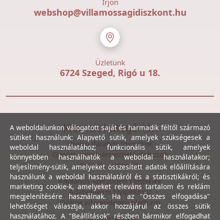
Írjon
webshop@villamossagidiszkont.hu
Üzletünk
6724 Szeged, Rigó u 18.
Kiemelt kategóriák
A weboldalunkon válogatott saját és harmadik féltől származó
sütiket használunk: Alapvető sütik, amelyek szükségesek a
Utolsó darabos termékek
weboldal használatához; funkcionális sütik, amelyek
Gewiss szerelvényezhető dobozok
könnyebben használhatók a weboldal használatakor;
Csövek, csatornák
teljesítmény-sütik, amelyeket összesített adatok előállítására
használunk a weboldal használatáról és a statisztikákról; és
Általános Szerződési Feltételek
marketing cookie-k, amelyeket releváns tartalom és reklám
Adatvédelmi Nyilatkozat
megjelenítésére használnak. Ha az "Összes elfogadása"
Online vitarendezési platform
lehetőséget választja, akkor hozzájárul az összes sütik
használatához. A "Beállítások" részben bármikor elfogadhat
Céginformációk