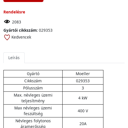
Rendelésre
2083
Gyártói cikkszám:
029353
Kedvencek
Leírás
Gyártó
Moeller
Cikkszám
029353
Pólusszám
3
Max. névleges üzemi
4 kW
teljesítmény
Max névleges üzemi
400 V
feszültség
Névleges folytonos
20A
áramerősség