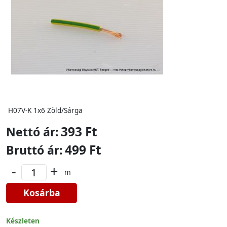
H07V-K 1x6 Zöld/Sárga
393 Ft
Nettó ár:
499 Ft
Bruttó ár:
-
+
m
Kosárba
Készleten