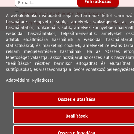
Feliratkozás
Elfogadom az
Adatvédelmi Nyilatkozat
ot.
A weboldalunkon válogatott saját és harmadik féltől származó 
használunk: Alapvető sütik, amelyek szükségesek a we
© Minden jog fenntartva. Villamossági Diszkont Kkt. 2012. Készítette:
I.T.C.
használatához; funkcionális sütik, amelyek könnyebben használ
Kft.
weboldal használatakor; teljesítmény-sütik, amelyeket össz
adatok előállítására használunk a weboldal használatáró
statisztikákról; és marketing cookie-k, amelyeket releváns tart
reklám megjelenítésére használnak. Ha az "Összes elfog
lehetőséget választja, akkor hozzájárul az összes sütik használat
"Beállítások" részben bármikor elfogadhat és elutasíthat 
sütitípusokat, és visszavonhatja a jövőre vonatkozó beleegyezését
Adatvédelmi Nyilatkozat
Összes elutasítása
Beállítások
Összes elfogadása