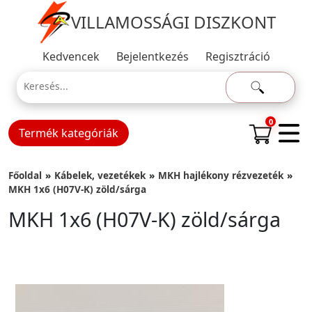
VILLAMOSSÁGI DISZKONT
Kedvencek
Bejelentkezés
Regisztráció
0
Termék kategóriák
Főoldal
Kábelek, vezetékek
MKH hajlékony rézvezeték
MKH 1x6 (H07V-K) zöld/sárga
MKH 1x6 (H07V-K) zöld/sárga