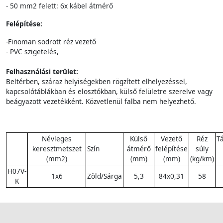
- 50 mm2 felett: 6x kábel átmérő
Felépítése:
-Finoman sodrott réz vezető
- PVC szigetelés,
Felhasználási terület:
Beltérben, száraz helyiségekben rögzített elhelyezéssel,
kapcsolótáblákban és elosztókban, külső felületre szerelve vagy
beágyazott vezetékként. Közvetlenül falba nem helyezhető.
Névleges
Külső
Vezető
Réz
T
keresztmetszet
Szín
átmérő
felépítése
súly
(mm2)
(mm)
(mm)
(kg/km)
H07V-
1x6
Zöld/Sárga
5,3
84x0,31
58
K