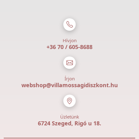
Hívjon
+36 70 / 605-8688
Írjon
webshop@villamossagidiszkont.hu
Üzletünk
6724 Szeged, Rigó u 18.