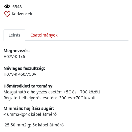
6548
Kedvencek
Leírás
Csatolmányok
Megnevezés:
H07V-K 1x6
Névleges feszültség:
H07V-K 450/750V
Hőmérsékleti tartomány:
Mozgatható elhelyezés esetén: +5C és +70C között
Rögzített elhelyezés esetén: -30C és +70C között
Minimális hajlítási sugár:
-16mm2-ig:4x kábel átmérő
-25-50 mm2ig: 5x kábel átmérő