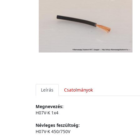
Leírás
Csatolmányok
Megnevezés:
H07V-K 1x4
Névleges feszültség:
H07V-K 450/750V