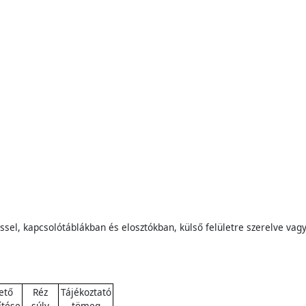
éssel, kapcsolótáblákban és elosztókban, külső felületre szerelve va
ető
Réz
Tájékoztató
ítése
súly
tömeg