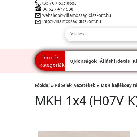
+36 70 / 605-8688
06 62 / 477-538
webshop@villamossagidiszkont.hu
info@villamossagidiszkont.hu
Termék
Újdonságok
Álláshirdetés
K
kategóriák
Főoldal
Kábelek, vezetékek
MKH hajlékony r
MKH 1x4 (H07V-K)