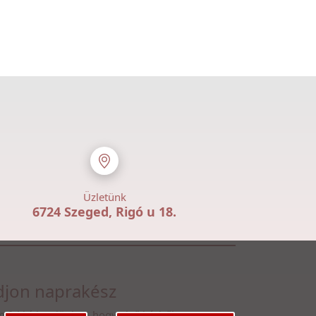
Üzletünk
6724 Szeged, Rigó u 18.
jon naprakész
n fel hírlevelünkre, hogy első kézből