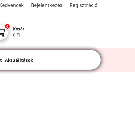
Kedvencek
Bejelentkezés
Regisztráció
0
Kosár
0 Ft
t
Aktuálitások