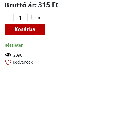
315 Ft
Bruttó ár:
-
+
m
Kosárba
Készleten
2090
Kedvencek