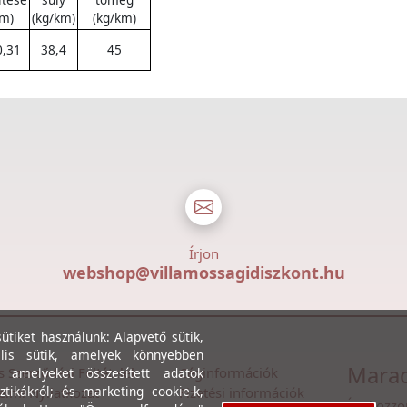
m)
(kg/km)
(kg/km)
0,31
38,4
45
Írjon
webshop@villamossagidiszkont.hu
tiket használunk: Alapvető sütik,
lis sütik, amelyek könnyebben
Marad
s Szerződési Feltételek
Céginformációk
, amelyeket összesített adatok
ztikákról; és marketing cookie-k,
lmi Nyilatkozat
Fizetési információk
Íratkozzo