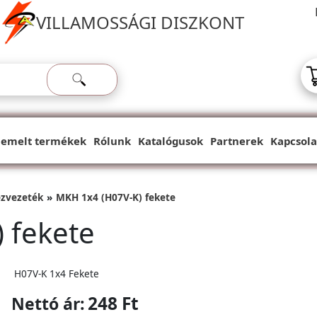
VILLAMOSSÁGI DISZKONT
iemelt termékek
Rólunk
Katalógusok
Partnerek
Kapcsola
ézvezeték
MKH 1x4 (H07V-K) fekete
 fekete
H07V-K 1x4 Fekete
248 Ft
Nettó ár: