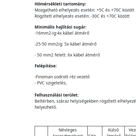
Hőmérsékleti tartomány:
Mozgatható elhelyezés esetén: +5C és +70C között
Rögzített elhelyezés esetén: -30C és +70C között
Minimális hajlítási sugár:
-16mm2-ig:4x kábel átmérő
-25-50 mm2ig: 5x kábel átmérő
- 50 mm2 felett: 6x kábel átmérő
Felépítése:
-Finoman sodrott réz vezető
- PVC szigetelés,
Felhasználási terület:
Beltérben, száraz helyiségekben rögzített elhelyez
helyezhető.
Névleges
Külső
Vez
keresztmetszet
Szín
átmérő
felép