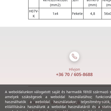
(mm2)
(mm)
(m
H07V-
1x4
Fekete
4,8
56x
K
Hívjon
+36 70 / 605-8688
A weboldalunkon válogatott saját és harmadik féltől származó sü
amelyek szükségesek a weboldal használatához; funkcioná
Kiemelt kategóriák
Általáno
használhatók a weboldal használatakor; teljesítmény-sütik
előállítására használunk a weboldal használatáról és a statis
Adatvéde
Utolsó darabos termékek