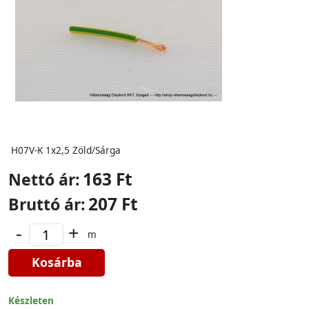
H07V-K 1x2,5 Zöld/Sárga
163 Ft
Nettó ár:
207 Ft
Bruttó ár:
-
+
m
Kosárba
Készleten