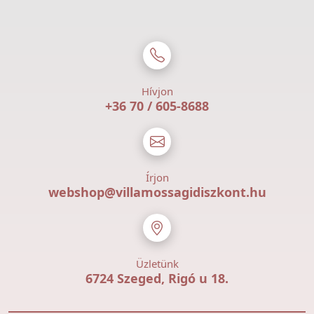
Hívjon
+36 70 / 605-8688
Írjon
webshop@villamossagidiszkont.hu
Üzletünk
6724 Szeged, Rigó u 18.