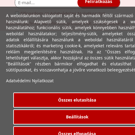
Feliratkozás
Elfogadom az
Adatvédelmi Nyilatkozat
ot.
A weboldalunkon válogatott saját és harmadik féltől származó 
használunk: Alapvető sütik, amelyek szükségesek a we
© Minden jog fenntartva. Villamossági Diszkont Kkt. 2012. Készítette:
I.T.C.
használatához; funkcionális sütik, amelyek könnyebben használ
Kft.
weboldal használatakor; teljesítmény-sütik, amelyeket össz
adatok előállítására használunk a weboldal használatáró
statisztikákról; és marketing cookie-k, amelyeket releváns tart
reklám megjelenítésére használnak. Ha az "Összes elfog
lehetőséget választja, akkor hozzájárul az összes sütik használat
"Beállítások" részben bármikor elfogadhat és elutasíthat 
sütitípusokat, és visszavonhatja a jövőre vonatkozó beleegyezését
Adatvédelmi Nyilatkozat
Összes elutasítása
Beállítások
Összes elfogadása