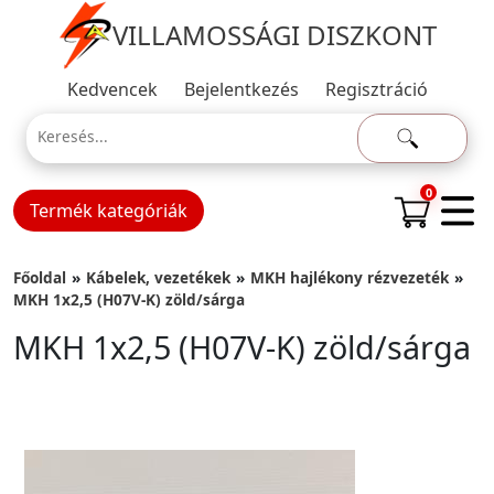
VILLAMOSSÁGI DISZKONT
Kedvencek
Bejelentkezés
Regisztráció
0
Termék kategóriák
Főoldal
Kábelek, vezetékek
MKH hajlékony rézvezeték
MKH 1x2,5 (H07V-K) zöld/sárga
MKH 1x2,5 (H07V-K) zöld/sárga