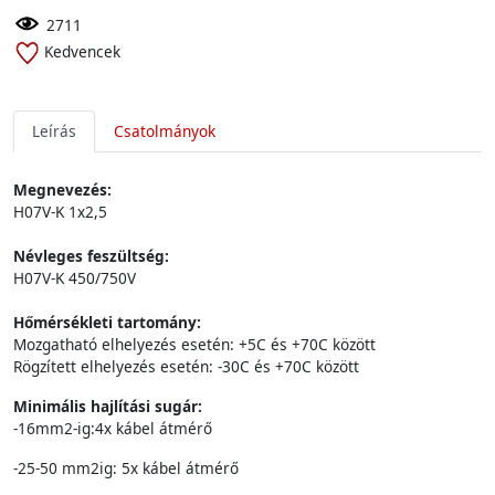
2711
Kedvencek
Leírás
Csatolmányok
Megnevezés:
H07V-K 1x2,5
Névleges feszültség:
H07V-K 450/750V
Hőmérsékleti tartomány:
Mozgatható elhelyezés esetén: +5C és +70C között
Rögzített elhelyezés esetén: -30C és +70C között
Minimális hajlítási sugár:
-16mm2-ig:4x kábel átmérő
-25-50 mm2ig: 5x kábel átmérő