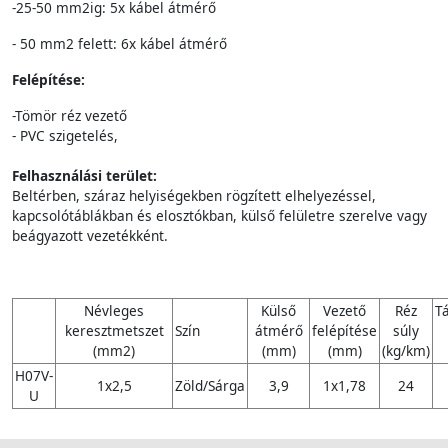
-25-50 mm2ig: 5x kábel átmérő
- 50 mm2 felett: 6x kábel átmérő
Felépítése:
-Tömör réz vezető
- PVC szigetelés,
Felhasználási terület:
Beltérben, száraz helyiségekben rögzített elhelyezéssel,
kapcsolótáblákban és elosztókban, külső felületre szerelve vagy
beágyazott vezetékként.
Névleges
Külső
Vezető
Réz
T
keresztmetszet
Szín
átmérő
felépítése
súly
(mm2)
(mm)
(mm)
(kg/km)
H07V-
1x2,5
Zöld/Sárga
3,9
1x1,78
24
U