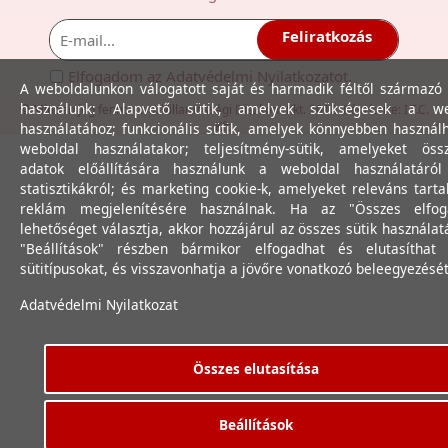
Feliratkozás
Elfogadom az
Adatvédelmi Nyilatkozat
ot.
A weboldalunkon válogatott saját és harmadik féltől származó 
használunk: Alapvető sütik, amelyek szükségesek a we
© Minden jog fenntartva. Villamossági Diszkont Kkt. 2012. Készítette:
I.T.C.
Kft.
használatához; funkcionális sütik, amelyek könnyebben használ
weboldal használatakor; teljesítmény-sütik, amelyeket össz
adatok előállítására használunk a weboldal használatáró
statisztikákról; és marketing cookie-k, amelyeket releváns tart
reklám megjelenítésére használnak. Ha az "Összes elfog
lehetőséget választja, akkor hozzájárul az összes sütik használat
"Beállítások" részben bármikor elfogadhat és elutasíthat 
sütitípusokat, és visszavonhatja a jövőre vonatkozó beleegyezését
Adatvédelmi Nyilatkozat
Összes elutasítása
Beállítások