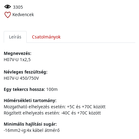
3305
Kedvencek
Leírás
Csatolmányok
Megnevezés:
H07V-U 1x2,5
Névleges feszültség:
H07V-U 450/750V
Egy tekercs hossza:
100m
Hőmérsékleti tartomány:
Mozgatható elhelyezés esetén: +5C és +70C között
Rögzített elhelyezés esetén: -40C és +70C között
Minimális hajlítási sugár:
-16mm2-ig:4x kábel átmérő