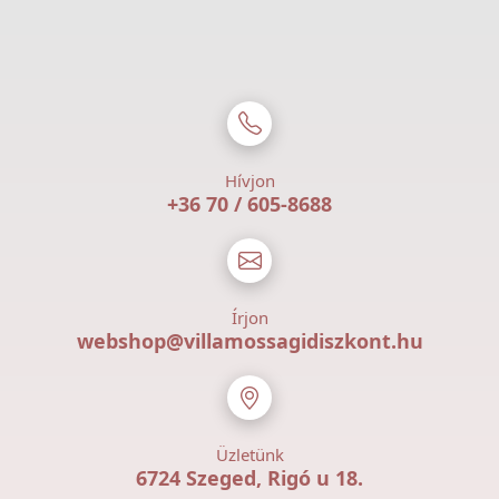
Hívjon
+36 70 / 605-8688
Írjon
webshop@villamossagidiszkont.hu
Üzletünk
6724 Szeged, Rigó u 18.