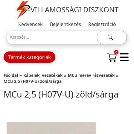
VILLAMOSSÁGI DISZKONT
Kedvencek
Bejelentkezés
Regisztráció
0
Termék kategóriák
Főoldal
Kábelek, vezetékek
MCu merev rézvezeték
MCu 2,5 (H07V-U) zöld/sárga
MCu 2,5 (H07V-U) zöld/sárga