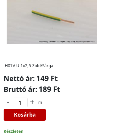
H07V-U 1x2,5 Zöld/Sárga
149 Ft
Nettó ár:
189 Ft
Bruttó ár:
-
+
m
Kosárba
Készleten