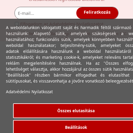
Feliratkozás
Elfogadom az
Adatvédelmi Nyilatkozat
ot.
A weboldalunkon válogatott saját és harmadik féltől származó 
használunk: Alapvető sütik, amelyek szükségesek a we
© Minden jog fenntartva. Villamossági Diszkont Kkt. 2012. Készítette:
I.T.C.
Kft.
használatához; funkcionális sütik, amelyek könnyebben használ
weboldal használatakor; teljesítmény-sütik, amelyeket össz
adatok előállítására használunk a weboldal használatáró
statisztikákról; és marketing cookie-k, amelyeket releváns tart
reklám megjelenítésére használnak. Ha az "Összes elfog
lehetőséget választja, akkor hozzájárul az összes sütik használat
"Beállítások" részben bármikor elfogadhat és elutasíthat 
sütitípusokat, és visszavonhatja a jövőre vonatkozó beleegyezését
Adatvédelmi Nyilatkozat
Összes elutasítása
Beállítások