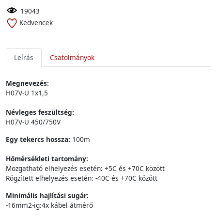
19043
Kedvencek
Leírás
Csatolmányok
Megnevezés:
H07V-U 1x1,5
Névleges feszültség:
H07V-U 450/750V
Egy tekercs hossza:
100m
Hőmérsékleti tartomány:
Mozgatható elhelyezés esetén: +5C és +70C között
Rögzített elhelyezés esetén: -40C és +70C között
Minimális hajlítási sugár:
-16mm2-ig:4x kábel átmérő