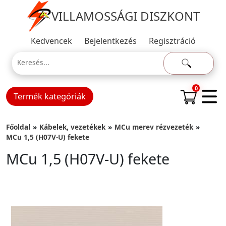
VILLAMOSSÁGI DISZKONT
Kedvencek
Bejelentkezés
Regisztráció
0
Termék kategóriák
Főoldal
Kábelek, vezetékek
MCu merev rézvezeték
MCu 1,5 (H07V-U) fekete
MCu 1,5 (H07V-U) fekete