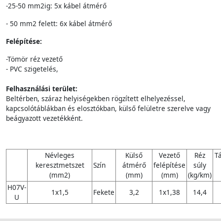
-25-50 mm2ig: 5x kábel átmérő
- 50 mm2 felett: 6x kábel átmérő
Felépítése:
-Tömör réz vezető
- PVC szigetelés,
Felhasználási terület:
Beltérben, száraz helyiségekben rögzített elhelyezéssel,
kapcsolótáblákban és elosztókban, külső felületre szerelve vagy
beágyazott vezetékként.
Névleges
Külső
Vezető
Réz
Tá
keresztmetszet
Szín
átmérő
felépítése
súly
(mm2)
(mm)
(mm)
(kg/km)
H07V-
1x1,5
Fekete
3,2
1x1,38
14,4
U