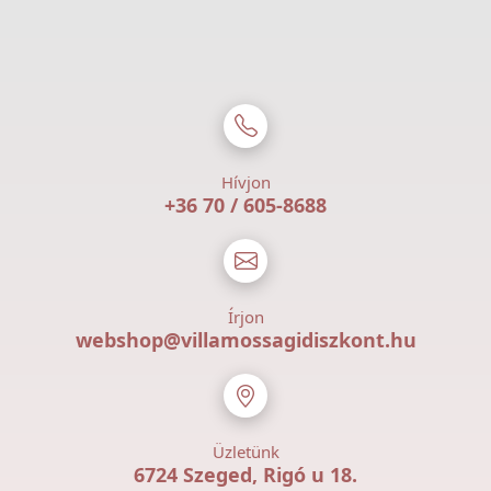
Hívjon
+36 70 / 605-8688
Írjon
webshop@villamossagidiszkont.hu
Üzletünk
6724 Szeged, Rigó u 18.