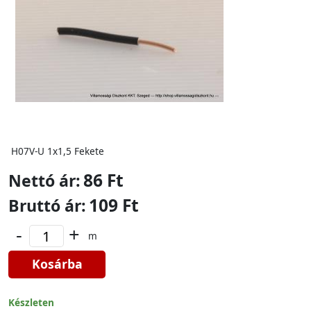
H07V-U 1x1,5 Fekete
86 Ft
Nettó ár:
109 Ft
Bruttó ár:
-
+
m
Kosárba
Készleten