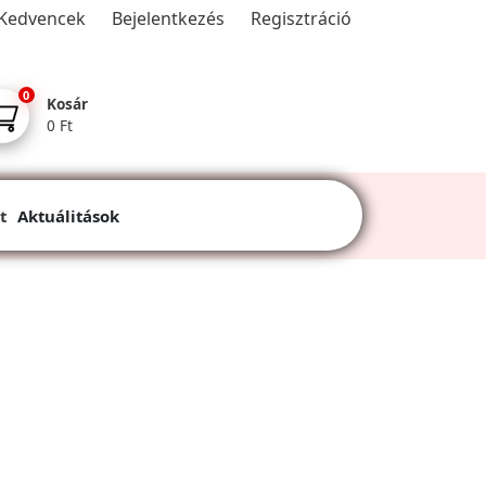
Kedvencek
Bejelentkezés
Regisztráció
0
Kosár
0 Ft
t
Aktuálitások