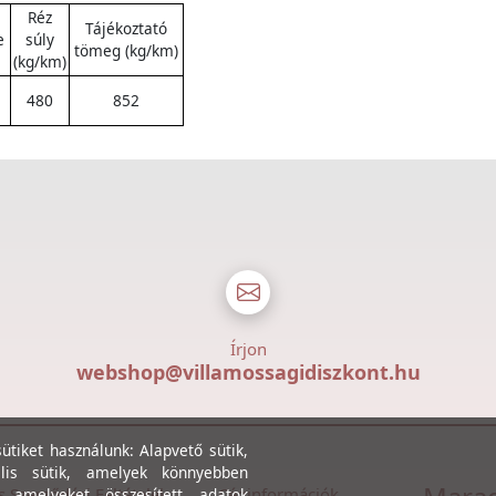
Réz
Tájékoztató
e
súly
tömeg (kg/km)
(kg/km)
480
852
Írjon
webshop@villamossagidiszkont.hu
tiket használunk: Alapvető sütik,
lis sütik, amelyek könnyebben
s Szerződési Feltételek
Céginformációk
, amelyeket összesített adatok