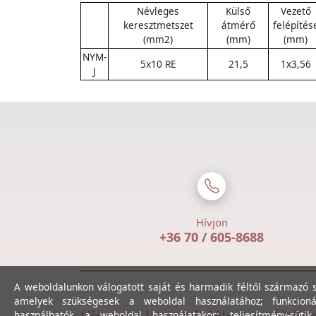
Névleges
Külső
Vezető
keresztmetszet
átmérő
felépítés
(mm2)
(mm)
(mm)
NYM-
5x10 RE
21,5
1x3,56
J
Hívjon
+36 70 / 605-8688
A weboldalunkon válogatott saját és harmadik féltől származó sü
amelyek szükségesek a weboldal használatához; funkcioná
Általáno
használhatók a weboldal használatakor; teljesítmény-sütik