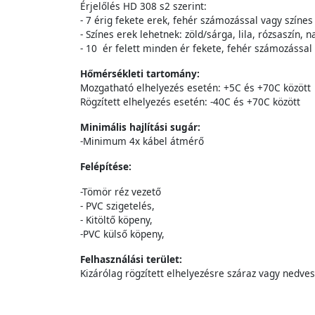
Érjelőlés HD 308 s2 szerint:
- 7 érig fekete erek, fehér számozással vagy színes
- Színes erek lehetnek: zöld/sárga, lila, rózsaszín, 
- 10 ér felett minden ér fekete, fehér számozással 
Hőmérsékleti tartomány:
Mozgatható elhelyezés esetén: +5C és +70C között
Rögzített elhelyezés esetén: -40C és +70C között
Minimális hajlítási sugár:
-Minimum 4x kábel átmérő
Felépítése:
-Tömör réz vezető
- PVC szigetelés,
- Kitöltő köpeny,
-PVC külső köpeny,
Felhasználási terület:
Kizárólag rögzített elhelyezésre száraz vagy nedves