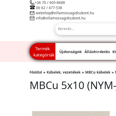
+36 70 / 605-8688
06 62 / 477-538
webshop@villamossagidiszkont.hu
info@villamossagidiszkont.hu
Termék
Újdonságok
Álláshirdetés
K
kategóriák
Főoldal
Kábelek, vezetékek
MBCu kábelek
MBCu 5x10 (NYM-