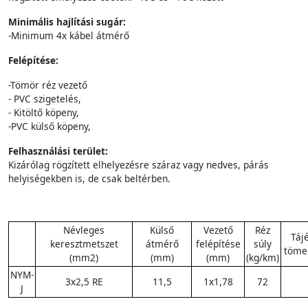
Minimális hajlítási sugár:
-Minimum 4x kábel átmérő
Felépítése:
-Tömör réz vezető
- PVC szigetelés,
- Kitöltő köpeny,
-PVC külső köpeny,
Felhasználási terület:
Kizárólag rögzített elhelyezésre száraz vagy nedves, párás
helyiségekben is, de csak beltérben.
Névleges
Külső
Vezető
Réz
Táj
keresztmetszet
átmérő
felépítése
súly
töme
(mm2)
(mm)
(mm)
(kg/km)
NYM-
3x2,5 RE
11,5
1x1,78
72
J