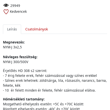
29949
Kedvencek
Leírás
Csatolmányok
Megnevezés:
NYM-J 3x2,5
Névleges feszültség:
NYM-J 300/500V
Érjelőlés HD 308 s2 szerint:
- 7 érig fekete erek, fehér számozással vagy színes erekkel
- Színes erek lehetnek: zöld/sárga, lila, rózsaszín, narancs, barna,
fekete, kék
- 10 ér felett minden ér fekete, fehér számozással elátva.
Hőmérsékleti tartomány:
Mozgatható elhelyezés esetén: +5C és +70C között
Rögzített elhelyezés esetén: -40C és +70C között