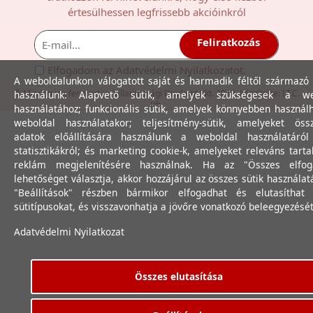
értesülhessen legfrissebb akcióinkról
Feliratkozás
Elfogadom az
Adatvédelmi Nyilatkozat
ot.
A weboldalunkon válogatott saját és harmadik féltől származó 
© Minden jog fenntartva. Villamossági Diszkont Kkt. 2012. Készítette:
I.T.C.
használunk: Alapvető sütik, amelyek szükségesek a we
Kft.
használatához; funkcionális sütik, amelyek könnyebben használ
weboldal használatakor; teljesítmény-sütik, amelyeket össz
adatok előállítására használunk a weboldal használatáró
statisztikákról; és marketing cookie-k, amelyeket releváns tart
reklám megjelenítésére használnak. Ha az "Összes elfog
lehetőséget választja, akkor hozzájárul az összes sütik használat
"Beállítások" részben bármikor elfogadhat és elutasíthat 
sütitípusokat, és visszavonhatja a jövőre vonatkozó beleegyezését
Adatvédelmi Nyilatkozat
Összes elutasítása