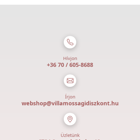
Hívjon
+36 70 / 605-8688
Írjon
webshop@villamossagidiszkont.hu
Üzletünk