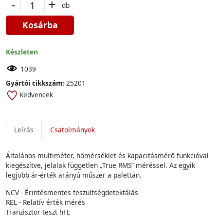
-
+
db
Kosárba
Készleten
1039
Gyártói cikkszám:
25201
Kedvencek
Leírás
Csatolmányok
Általános multiméter, hőmérséklet és kapacitásmérő funkcióval
kiegészítve, jelalak független „True RMS” méréssel. Az egyik
legjobb ár-érték arányú műszer a palettán.
NCV - Érintésmentes feszültségdetektálás
REL - Relatív érték mérés
Tranzisztor teszt hFE