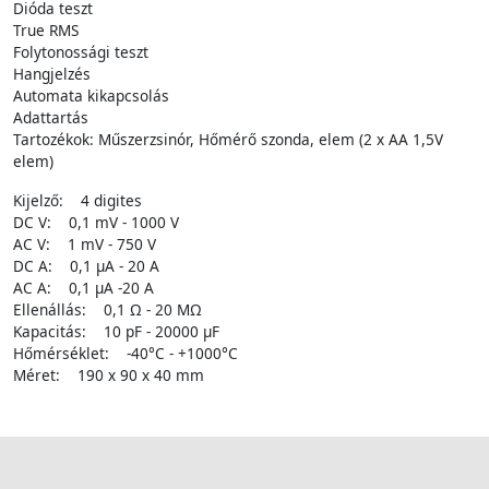
Dióda teszt
True RMS
Folytonossági teszt
Hangjelzés
Automata kikapcsolás
Adattartás
Tartozékok: Műszerzsinór, Hőmérő szonda, elem (2 x AA 1,5V
elem)
Kijelző: 4 digites
DC V: 0,1 mV - 1000 V
AC V: 1 mV - 750 V
DC A: 0,1 µA - 20 A
AC A: 0,1 µA -20 A
Ellenállás: 0,1 Ω - 20 MΩ
Kapacitás: 10 pF - 20000 µF
Hőmérséklet: -40°C - +1000°C
Méret: 190 x 90 x 40 mm