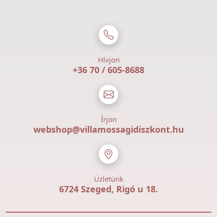
Hívjon
+36 70 / 605-8688
Írjon
webshop@villamossagidiszkont.hu
Üzletünk
6724 Szeged, Rigó u 18.