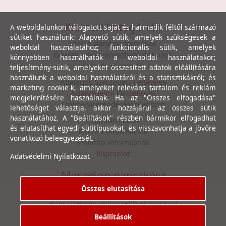
Kiemelt kategóriák
A weboldalunkon válogatott saját és harmadik féltől származó
sütiket használunk: Alapvető sütik, amelyek szükségesek a
Utolsó darabos termékek
weboldal használatához; funkcionális sütik, amelyek
Gewiss szerelvényezhető dobozok
könnyebben használhatók a weboldal használatakor;
Csövek, csatornák
teljesítmény-sütik, amelyeket összesített adatok előállítására
használunk a weboldal használatáról és a statisztikákról; és
Általános Szerződési Feltételek
marketing cookie-k, amelyeket releváns tartalom és reklám
Adatvédelmi Nyilatkozat
megjelenítésére használnak. Ha az "Összes elfogadása"
Online vitarendezési platform
lehetőséget választja, akkor hozzájárul az összes sütik
használatához. A "Beállítások" részben bármikor elfogadhat
Céginformációk
és elutasíthat egyedi sütitípusokat, és visszavonhatja a jövőre
Fizetési információk
vonatkozó beleegyezését.
Szállítási információk
Kapcsolat
Adatvédelmi Nyilatkozat
Maradjon naprakész
Összes elutasítása
Íratkozzon fel hírlevelünkre, hogy első kézből
értesülhessen legfrissebb akcióinkról
Beállítások
Feliratkozás