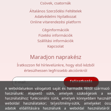
Csövek, csatornák
Általános Szerződési Feltételek
Adatvédelmi Nyilatkozat
Online vitarendezési platform
Céginformációk
Fizetési információk
Szállítási információk
Kapcsolat
Maradjon naprakész
Íratkozzon fel hírlevelünkre, hogy első kézből
értesülhessen legfrissebb akcióinkról
Feliratkozás
A weboldalunkon válogatott saját és harmadik féltől származó 
Elfogadom az
Adatvédelmi Nyilatkozat
ot.
használunk: Alapvető sütik, amelyek szükségesek a we
használatához; funkcionális sütik, amelyek könnyebben használ
© Minden jog fenntartva. Villamossági Diszkont Kkt. 2012. Készítette:
I.T.C.
weboldal használatakor; teljesítmény-sütik, amelyeket össz
Kft.
adatok előállítására használunk a weboldal használatáró