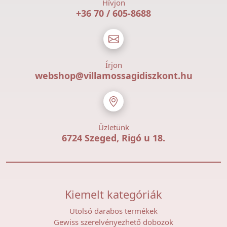
Hívjon
+36 70 / 605-8688
Írjon
webshop@villamossagidiszkont.hu
Üzletünk
6724 Szeged, Rigó u 18.
Kiemelt kategóriák
Utolsó darabos termékek
Gewiss szerelvényezhető dobozok