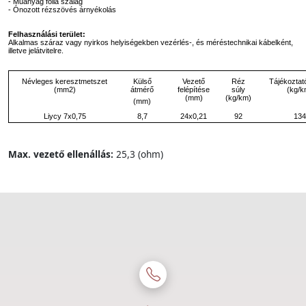
- Műanyag fólia szalag
- Ónozott rézszövés árnyékolás
Felhasználási terület:
Alkalmas száraz vagy nyirkos helyiségekben vezérlés-, és méréstechnikai kábelként,
illetve jelátvitelre.
Külső
Névleges keresztmetszet
Vezető
Réz
Tájékoztat
átmérő
(mm2)
felépítése
súly
(kg/k
(mm)
(kg/km)
(mm)
Liycy 7x0,75
8,7
24x0,21
92
134
Max. vezető ellenállás:
25,3 (ohm)