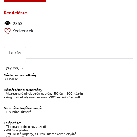
Rendelésre
2353
Kedvencek
Leírás
Liycy 7x0,75
Névleges feszültség:
350/500V
Hőmérsékleti tartomány:
- Mozgatható elhelyezés esetén: -5C és + 50C között
- Rögzített elhelyezés esetén: -30C és +70C között
Minimális hajlítási sugár:
- 10x kábel átmérő
Felépítése:
- Finoman sodrott rézvezető
- PVC szigetelés
- PVC külső köpeny, szürek, mérsékelten olajálló