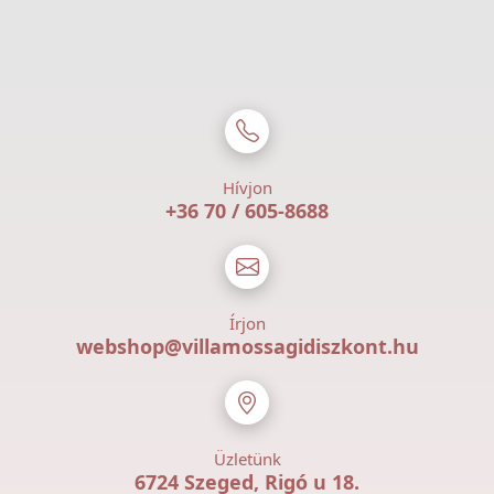
Hívjon
+36 70 / 605-8688
Írjon
webshop@villamossagidiszkont.hu
Üzletünk
6724 Szeged, Rigó u 18.