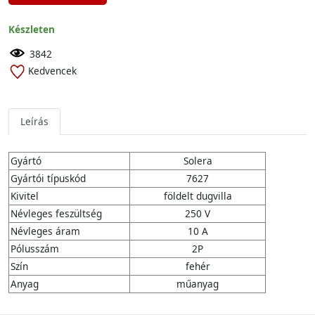
Készleten
3842
Kedvencek
Leírás
Gyártó
Solera
Gyártói típuskód
7627
Kivitel
földelt dugvilla
Névleges feszültség
250 V
Névleges áram
10 A
Pólusszám
2P
Szín
fehér
Anyag
műanyag