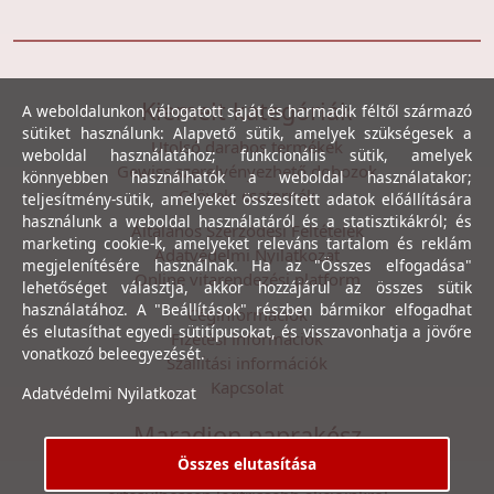
Kiemelt kategóriák
A weboldalunkon válogatott saját és harmadik féltől származó
sütiket használunk: Alapvető sütik, amelyek szükségesek a
Utolsó darabos termékek
weboldal használatához; funkcionális sütik, amelyek
Gewiss szerelvényezhető dobozok
könnyebben használhatók a weboldal használatakor;
Csövek, csatornák
teljesítmény-sütik, amelyeket összesített adatok előállítására
használunk a weboldal használatáról és a statisztikákról; és
Általános Szerződési Feltételek
marketing cookie-k, amelyeket releváns tartalom és reklám
Adatvédelmi Nyilatkozat
megjelenítésére használnak. Ha az "Összes elfogadása"
Online vitarendezési platform
lehetőséget választja, akkor hozzájárul az összes sütik
használatához. A "Beállítások" részben bármikor elfogadhat
Céginformációk
és elutasíthat egyedi sütitípusokat, és visszavonhatja a jövőre
Fizetési információk
vonatkozó beleegyezését.
Szállítási információk
Kapcsolat
Adatvédelmi Nyilatkozat
Maradjon naprakész
Összes elutasítása
Íratkozzon fel hírlevelünkre, hogy első kézből