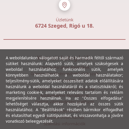
Üzletünk
6724 Szeged, Rigó u 18.
Kiemelt kategóriák
A weboldalunkon válogatott saját és harmadik féltől származó
sütiket használunk: Alapvető sütik, amelyek szükségesek a
Utolsó darabos termékek
weboldal használatához; funkcionális sütik, amelyek
Gewiss szerelvényezhető dobozok
könnyebben használhatók a weboldal használatakor;
Csövek, csatornák
teljesítmény-sütik, amelyeket összesített adatok előállítására
használunk a weboldal használatáról és a statisztikákról; és
Általános Szerződési Feltételek
marketing cookie-k, amelyeket releváns tartalom és reklám
Adatvédelmi Nyilatkozat
megjelenítésére használnak. Ha az "Összes elfogadása"
Online vitarendezési platform
lehetőséget választja, akkor hozzájárul az összes sütik
használatához. A "Beállítások" részben bármikor elfogadhat
Céginformációk
és elutasíthat egyedi sütitípusokat, és visszavonhatja a jövőre
Fizetési információk
vonatkozó beleegyezését.
Szállítási információk