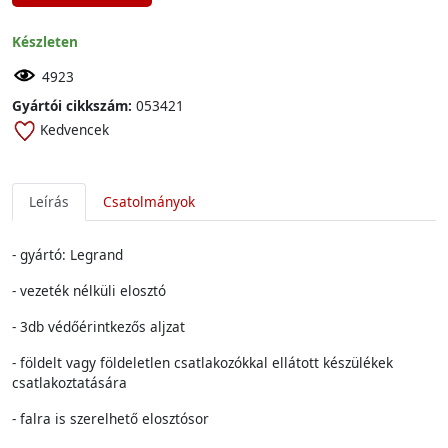
Készleten
4923
Gyártói cikkszám:
053421
Kedvencek
Leírás
Csatolmányok
- gyártó: Legrand
- vezeték nélküli elosztó
- 3db védőérintkezős aljzat
- földelt vagy földeletlen csatlakozókkal ellátott készülékek
csatlakoztatására
- falra is szerelhető elosztósor