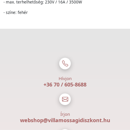
- max. terhelhetőség: 230V / 16A / 3500W
- színe: fehér
Hívjon
+36 70 / 605-8688
Írjon
webshop@villamossagidiszkont.hu