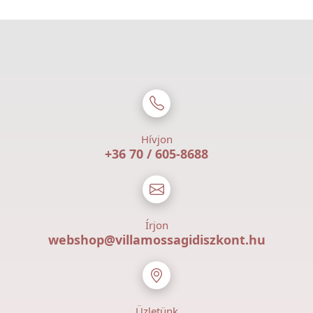
Hívjon
+36 70 / 605-8688
Írjon
webshop@villamossagidiszkont.hu
Üzletünk