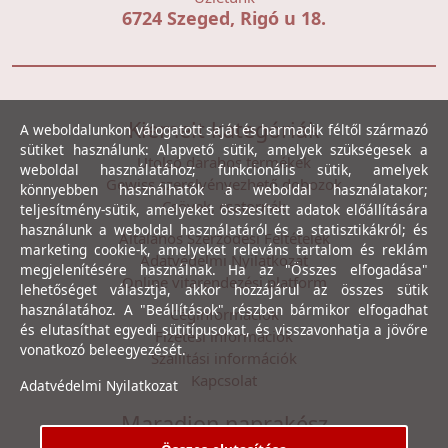
6724 Szeged, Rigó u 18.
Kiemelt kategóriák
A weboldalunkon válogatott saját és harmadik féltől származó
sütiket használunk: Alapvető sütik, amelyek szükségesek a
Utolsó darabos termékek
weboldal használatához; funkcionális sütik, amelyek
Gewiss szerelvényezhető dobozok
könnyebben használhatók a weboldal használatakor;
Csövek, csatornák
teljesítmény-sütik, amelyeket összesített adatok előállítására
használunk a weboldal használatáról és a statisztikákról; és
Általános Szerződési Feltételek
marketing cookie-k, amelyeket releváns tartalom és reklám
Adatvédelmi Nyilatkozat
megjelenítésére használnak. Ha az "Összes elfogadása"
Online vitarendezési platform
lehetőséget választja, akkor hozzájárul az összes sütik
használatához. A "Beállítások" részben bármikor elfogadhat
Céginformációk
és elutasíthat egyedi sütitípusokat, és visszavonhatja a jövőre
Fizetési információk
vonatkozó beleegyezését.
Szállítási információk
Kapcsolat
Adatvédelmi Nyilatkozat
Maradjon naprakész