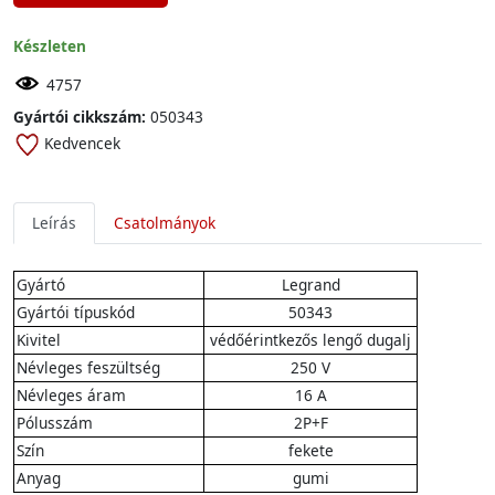
Készleten
4757
Gyártói cikkszám:
050343
Kedvencek
Leírás
Csatolmányok
Gyártó
Legrand
Gyártói típuskód
50343
Kivitel
védőérintkezős lengő dugalj
Névleges feszültség
250 V
Névleges áram
16 A
Pólusszám
2P+F
Szín
fekete
Anyag
gumi