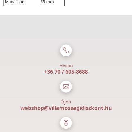
Magasság
65 mm
Hívjon
+36 70 / 605-8688
Írjon
webshop@villamossagidiszkont.hu