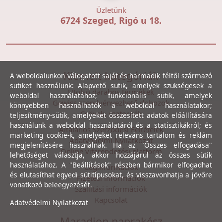
Üzletünk
6724 Szeged, Rigó u 18.
Kiemelt kategóriák
A weboldalunkon válogatott saját és harmadik féltől származó
sütiket használunk: Alapvető sütik, amelyek szükségesek a
Utolsó darabos termékek
weboldal használatához; funkcionális sütik, amelyek
Gewiss szerelvényezhető dobozok
könnyebben használhatók a weboldal használatakor;
Csövek, csatornák
teljesítmény-sütik, amelyeket összesített adatok előállítására
használunk a weboldal használatáról és a statisztikákról; és
Általános Szerződési Feltételek
marketing cookie-k, amelyeket releváns tartalom és reklám
Adatvédelmi Nyilatkozat
megjelenítésére használnak. Ha az "Összes elfogadása"
Online vitarendezési platform
lehetőséget választja, akkor hozzájárul az összes sütik
használatához. A "Beállítások" részben bármikor elfogadhat
Céginformációk
és elutasíthat egyedi sütitípusokat, és visszavonhatja a jövőre
Fizetési információk
vonatkozó beleegyezését.
Szállítási információk
Kapcsolat
Adatvédelmi Nyilatkozat
Maradjon naprakész